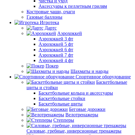
Чистка и уход
Аксессуары к пеллетным грилям
Костровые чаши, очаги
Газовые баллоны
Игротека
Дартс
Аэрохоккей
Аэрохоккей 3 фт
Аэрохоккей 5 фт
Аэрохоккей 6 фт
Аэрохоккей 7 фт
Аэрохоккей 4 фт
Покер
Шахматы и нарды
Спортивное оборудование
Баскетбольные
щиты и стойки
Баскетбольные кольца и аксессуары
Баскетбольные стойки
Баскетбольные щиты
Беговые дорожки
Велотренажеры
Степперы
Силовые, гребные, инверсионные тренажеры