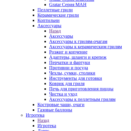
Gratar Серия МАН
Пеллетные грили
Керамические грили
Коптильни
Аксессуары
Назад
Аксессуары
Аксессуары к грилям-очагам
Аксессуары к керамическим грилям
Розжиг и копчение
Адаптеры, шланги и крепеж
Перчатки и фартуки
Противни и посуда
Чехлы, сумки, столики
Инструменты для готовки
Коврик для гриля
Печь для приготовления пиццы
Чистка и уход
Аксессуары к пеллетным грилям
Костровые чаши, очаги
Газовые баллоны
Игротека
Назад
Игротека
Дартс