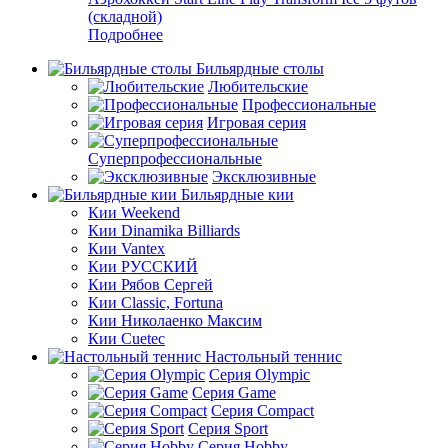
(складной)
Подробнее
Бильярдные столы
Любительские
Профессиональные
Игровая серия
Суперпрофессиональные
Эксклюзивные
Бильярдные кии
Кии Weekend
Кии Dinamika Billiards
Кии Vantex
Кии РУССКИЙ
Кии Рябов Сергей
Кии Classic, Fortuna
Кии Николаенко Максим
Кии Cuetec
Настольный теннис
Серия Olympic
Серия Game
Серия Compact
Серия Sport
Серия Hobby