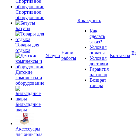
Спортивное
оборудование
Как купить
Батуты
Как
сделать
заказ?
Товары для
Условия
отдыха
Наши
оплаты
Е
Услуги
Контакты
работы
Условия
доставки
Гарантия
Детские
на товар
комплексы и
Возврат
оборудование
товара
Бильярдные
шары
Аксессуары
для бильярда