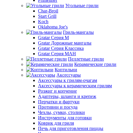
Primeliner
Угольные грили
Char-Broil
Start Grill
Koch
Oklahoma Joe's
Гриль-мангалы
Gratar Серия M
Gratar Дорожные мангалы
Gratar Серия Классика
Gratar Серия МАН
Пеллетные грили
Керамические грили
Коптильни
Аксессуары
Аксессуары к грилям-очагам
Аксессуары к керамическим грилям
Розжиг и копчение
Адаптеры, шланги и крепеж
Перчатки и фартуки
Противни и посуда
Чехлы, сумки, столики
Инструменты для готовки
Коврик для гриля
Печь для приготовления пиццы