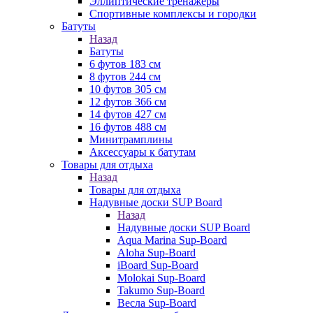
Эллиптические тренажеры
Спортивные комплексы и городки
Батуты
Назад
Батуты
6 футов 183 см
8 футов 244 см
10 футов 305 см
12 футов 366 см
14 футов 427 см
16 футов 488 см
Минитрамплины
Аксессуары к батутам
Товары для отдыха
Назад
Товары для отдыха
Надувные доски SUP Board
Назад
Надувные доски SUP Board
Aqua Marina Sup-Board
Aloha Sup-Board
iBoard Sup-Board
Molokai Sup-Board
Takumo Sup-Board
Весла Sup-Board