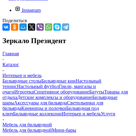
Instagram
Поделиться
Зеркало Президент
Главная
-
Каталог
-
Интерьер и мебель
Бильярдные столы
Бильярдные кии
Настольный
теннис
Настольный футбол
Грили, мангалы и
очаги
Игротека
Спортивное оборудование
Батуты
Товары для
отдыха
Детские комплексы и оборудование
Бильярдные
шары
Аксессуары для бильярда
Светильники для
бильярда
Киевницы и полочки
Бильярдная под
ключ
Бильярдные коллекции
Интерьер и мебель
Услуги
-
Мебель для бильярдной
Мебель для бильярдной
Мини-бары
-