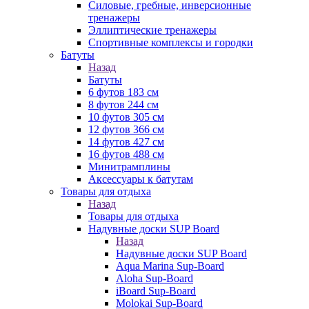
Силовые, гребные, инверсионные
тренажеры
Эллиптические тренажеры
Спортивные комплексы и городки
Батуты
Назад
Батуты
6 футов 183 см
8 футов 244 см
10 футов 305 см
12 футов 366 см
14 футов 427 см
16 футов 488 см
Минитрамплины
Аксессуары к батутам
Товары для отдыха
Назад
Товары для отдыха
Надувные доски SUP Board
Назад
Надувные доски SUP Board
Aqua Marina Sup-Board
Aloha Sup-Board
iBoard Sup-Board
Molokai Sup-Board