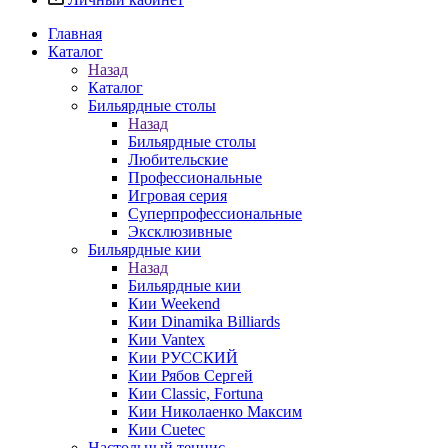
Главная
Каталог
Назад
Каталог
Бильярдные столы
Назад
Бильярдные столы
Любительские
Профессиональные
Игровая серия
Суперпрофессиональные
Эксклюзивные
Бильярдные кии
Назад
Бильярдные кии
Кии Weekend
Кии Dinamika Billiards
Кии Vantex
Кии РУССКИЙ
Кии Рябов Сергей
Кии Classic, Fortuna
Кии Николаенко Максим
Кии Cuetec
Настольный теннис