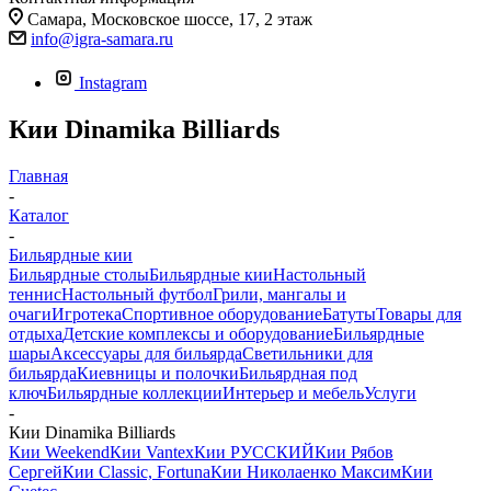
Самара, Московское шоссе, 17, 2 этаж
info@igra-samara.ru
Instagram
Кии Dinamika Billiards
Главная
-
Каталог
-
Бильярдные кии
Бильярдные столы
Бильярдные кии
Настольный
теннис
Настольный футбол
Грили, мангалы и
очаги
Игротека
Спортивное оборудование
Батуты
Товары для
отдыха
Детские комплексы и оборудование
Бильярдные
шары
Аксессуары для бильярда
Светильники для
бильярда
Киевницы и полочки
Бильярдная под
ключ
Бильярдные коллекции
Интерьер и мебель
Услуги
-
Кии Dinamika Billiards
Кии Weekend
Кии Vantex
Кии РУССКИЙ
Кии Рябов
Сергей
Кии Classic, Fortuna
Кии Николаенко Максим
Кии