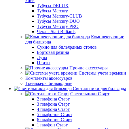
киев
Тубусы DELUX
Тубусы Mercury
Тубусы Mercury-CLUB
Тубусы Mercury-DUO
Тубусы Mercury-PRO
Чехлы Start Billiards
Комплектующие
для бильярда
Сукно для бильярдных столов
Бортовая резина
Лузы
Плиты
Прочие аксессуары
Системы учета времени
Комплекты аксессуаров
Тренажеры бильярдные
Светильники для бильярда
Светильники Старт
2 плафона Старт
3 плафона Старт
4 плафона Старт
5 плафонов Старт
6 плафонов Старт
1 плафон Старт