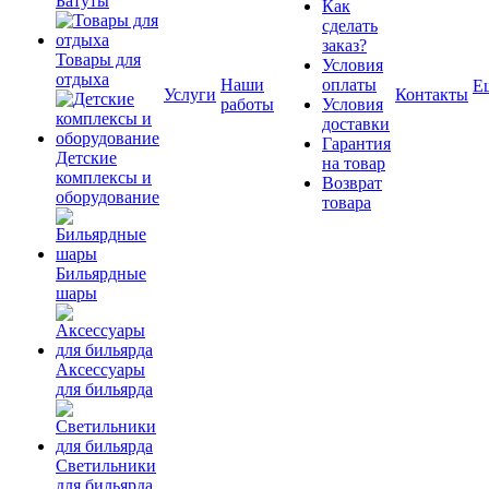
Батуты
Как
сделать
заказ?
Товары для
Условия
отдыха
Наши
оплаты
Е
Услуги
Контакты
работы
Условия
доставки
Гарантия
Детские
на товар
комплексы и
Возврат
оборудование
товара
Бильярдные
шары
Аксессуары
для бильярда
Светильники
для бильярда