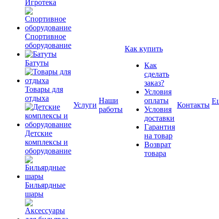
Игротека
Спортивное
оборудование
Как купить
Батуты
Как
сделать
заказ?
Товары для
Условия
отдыха
Наши
оплаты
Е
Услуги
Контакты
работы
Условия
доставки
Гарантия
Детские
на товар
комплексы и
Возврат
оборудование
товара
Бильярдные
шары