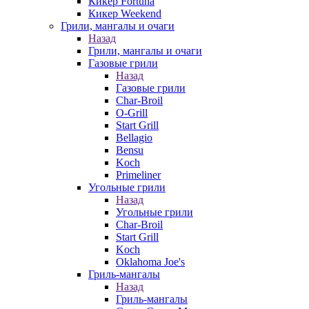
Кикер Fortuna
Кикер Weekend
Грили, мангалы и очаги
Назад
Грили, мангалы и очаги
Газовые грили
Назад
Газовые грили
Char-Broil
O-Grill
Start Grill
Bellagio
Bensu
Koch
Primeliner
Угольные грили
Назад
Угольные грили
Char-Broil
Start Grill
Koch
Oklahoma Joe's
Гриль-мангалы
Назад
Гриль-мангалы