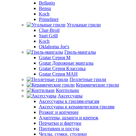
Bellagio
Bensu
Koch
Primeliner
Угольные грили
Char-Broil
Start Grill
Koch
Oklahoma Joe's
Гриль-мангалы
Gratar Серия M
Gratar Дорожные мангалы
Gratar Серия Классика
Gratar Серия МАН
Пеллетные грили
Керамические грили
Коптильни
Аксессуары
Аксессуары к грилям-очагам
Аксессуары к керамическим грилям
Розжиг и копчение
Адаптеры, шланги и крепеж
Перчатки и фартуки
Противни и посуда
Чехлы, сумки, столики