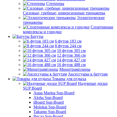
Степперы
Силовые, гребные, инверсионные тренажеры
Эллиптические
тренажеры
Спортивные
комплексы и городки
Батуты
6 футов 183 см
8 футов 244 см
10 футов 305 см
12 футов 366 см
14 футов 427 см
16 футов 488 см
Минитрамплины
Аксессуары к батутам
Товары для отдыха
Надувные доски
SUP Board
Aqua Marina Sup-Board
Aloha Sup-Board
iBoard Sup-Board
Molokai Sup-Board
Takumo Sup-Board
Весла Sup-Board