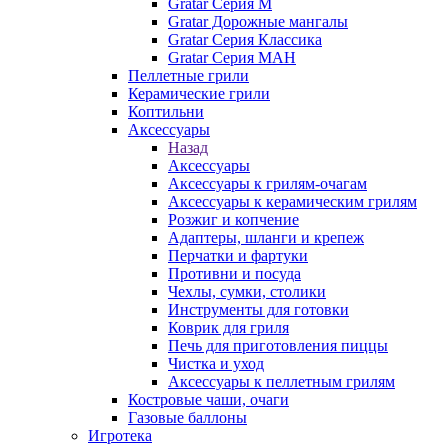
Gratar Серия M
Gratar Дорожные мангалы
Gratar Серия Классика
Gratar Серия МАН
Пеллетные грили
Керамические грили
Коптильни
Аксессуары
Назад
Аксессуары
Аксессуары к грилям-очагам
Аксессуары к керамическим грилям
Розжиг и копчение
Адаптеры, шланги и крепеж
Перчатки и фартуки
Противни и посуда
Чехлы, сумки, столики
Инструменты для готовки
Коврик для гриля
Печь для приготовления пиццы
Чистка и уход
Аксессуары к пеллетным грилям
Костровые чаши, очаги
Газовые баллоны
Игротека