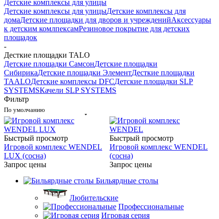
Детские комплексы для улицы
Детские комплексы для улицы
Детские комплексы для
дома
Детские площадки для дворов и учреждений
Аксессуары
к детским комлпексам
Резиновое покрытие для детских
площадок
-
Десткие площадки TALO
Детские площадки Самсон
Детские площадки
Сибирика
Детские площадки Элемент
Десткие площадки
TAALO
Детские комплексы DFC
Детские площадки SLP
SYSTEMS
Качели SLP SYSTEMS
Фильтр
По умолчанию
Быстрый просмотр
Быстрый просмотр
Игровой комплекс WENDEL
Игровой комплекс WENDEL
LUX (сосна)
(сосна)
Запрос цены
Запрос цены
Бильярдные столы
Любительские
Профессиональные
Игровая серия