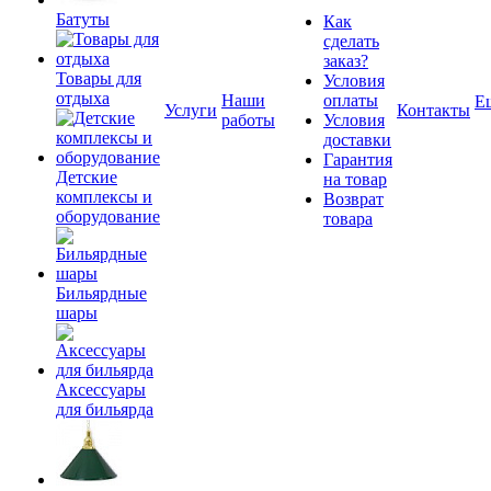
Батуты
Как
сделать
заказ?
Товары для
Условия
отдыха
Наши
оплаты
Е
Услуги
Контакты
работы
Условия
доставки
Гарантия
Детские
на товар
комплексы и
Возврат
оборудование
товара
Бильярдные
шары
Аксессуары
для бильярда