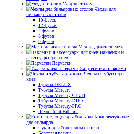
Уход за столом
Чехлы для
бильярдных столов
10 футов
12 футов
7 футов
8 футов
9 футов
Мел и держатели мела
Наклейки и
аксессуары для киев
Перчатки
Уход за кием и шарами
Чехлы и тубусы для
киев
Тубусы DELUX
Тубусы Mercury
Тубусы Mercury-CLUB
Тубусы Mercury-DUO
Тубусы Mercury-PRO
Чехлы Start Billiards
Комплектующие
для бильярда
Сукно для бильярдных столов
Бортовая резина