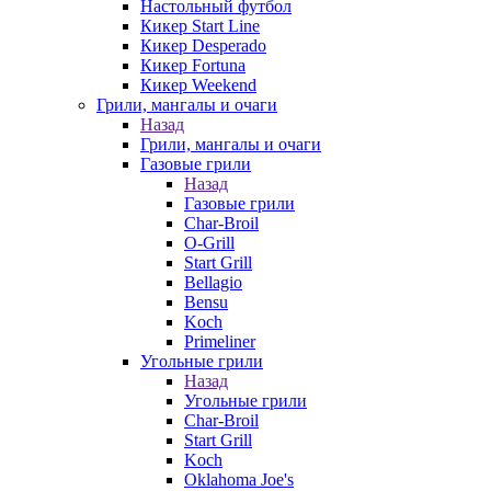
Настольный футбол
Кикер Start Line
Кикер Desperado
Кикер Fortuna
Кикер Weekend
Грили, мангалы и очаги
Назад
Грили, мангалы и очаги
Газовые грили
Назад
Газовые грили
Char-Broil
O-Grill
Start Grill
Bellagio
Bensu
Koch
Primeliner
Угольные грили
Назад
Угольные грили
Char-Broil
Start Grill
Koch
Oklahoma Joe's