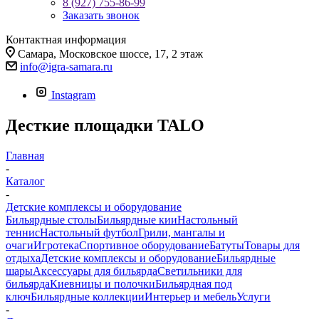
8 (927) 755-86-99
Заказать звонок
Контактная информация
Самара, Московское шоссе, 17, 2 этаж
info@igra-samara.ru
Instagram
Десткие площадки TALO
Главная
-
Каталог
-
Детские комплексы и оборудование
Бильярдные столы
Бильярдные кии
Настольный
теннис
Настольный футбол
Грили, мангалы и
очаги
Игротека
Спортивное оборудование
Батуты
Товары для
отдыха
Детские комплексы и оборудование
Бильярдные
шары
Аксессуары для бильярда
Светильники для
бильярда
Киевницы и полочки
Бильярдная под
ключ
Бильярдные коллекции
Интерьер и мебель
Услуги
-