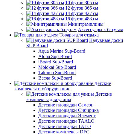
10 футов 305 см
12 футов 366 см
14 футов 427 см
16 футов 488 см
Минитрамплины
Аксессуары к батутам
Товары для отдыха
Надувные доски
SUP Board
Aqua Marina Sup-Board
Aloha Sup-Board
iBoard Sup-Board
Molokai Sup-Board
Takumo Sup-Board
Весла Sup-Board
Детские
комплексы и оборудование
Детские
комплексы для улицы
Детские площадки Самсон
Детские площадки Сибирика
Детские площадки Элемент
Десткие площадки TAALO
Десткие площадки TALO
Детские комплексы DFC