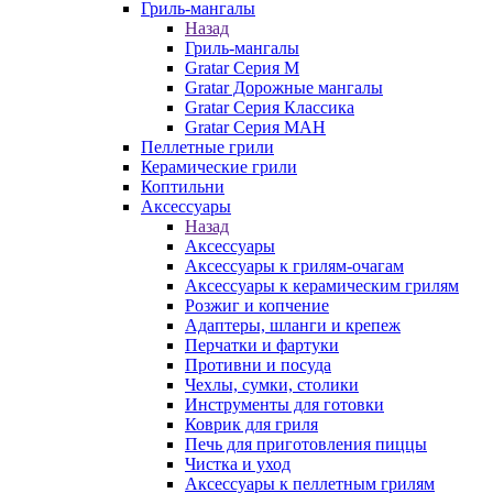
Гриль-мангалы
Назад
Гриль-мангалы
Gratar Серия M
Gratar Дорожные мангалы
Gratar Серия Классика
Gratar Серия МАН
Пеллетные грили
Керамические грили
Коптильни
Аксессуары
Назад
Аксессуары
Аксессуары к грилям-очагам
Аксессуары к керамическим грилям
Розжиг и копчение
Адаптеры, шланги и крепеж
Перчатки и фартуки
Противни и посуда
Чехлы, сумки, столики
Инструменты для готовки
Коврик для гриля
Печь для приготовления пиццы
Чистка и уход
Аксессуары к пеллетным грилям