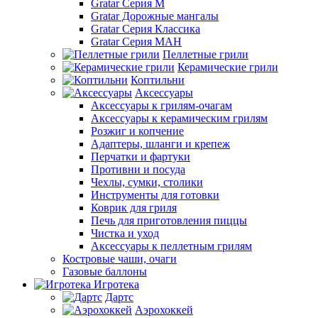
Gratar Серия M
Gratar Дорожные мангалы
Gratar Серия Классика
Gratar Серия МАН
Пеллетные грили
Керамические грили
Коптильни
Аксессуары
Аксессуары к грилям-очагам
Аксессуары к керамическим грилям
Розжиг и копчение
Адаптеры, шланги и крепеж
Перчатки и фартуки
Противни и посуда
Чехлы, сумки, столики
Инструменты для готовки
Коврик для гриля
Печь для приготовления пиццы
Чистка и уход
Аксессуары к пеллетным грилям
Костровые чаши, очаги
Газовые баллоны
Игротека
Дартс
Аэрохоккей