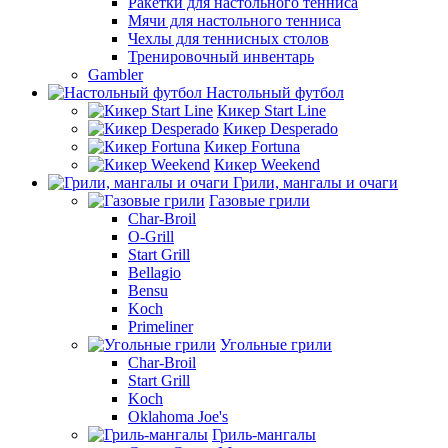
Ракетки для настольного тенниса
Мячи для настольного тенниса
Чехлы для теннисных столов
Тренировочный инвентарь
Gambler
Настольный футбол
Кикер Start Line
Кикер Desperado
Кикер Fortuna
Кикер Weekend
Грили, мангалы и очаги
Газовые грили
Char-Broil
O-Grill
Start Grill
Bellagio
Bensu
Koch
Primeliner
Угольные грили
Char-Broil
Start Grill
Koch
Oklahoma Joe's
Гриль-мангалы