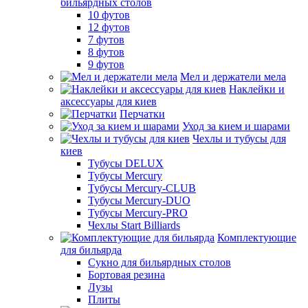
бильярдных столов
10 футов
12 футов
7 футов
8 футов
9 футов
Мел и держатели мела
Наклейки и
аксессуары для киев
Перчатки
Уход за кием и шарами
Чехлы и тубусы для
киев
Тубусы DELUX
Тубусы Mercury
Тубусы Mercury-CLUB
Тубусы Mercury-DUO
Тубусы Mercury-PRO
Чехлы Start Billiards
Комплектующие
для бильярда
Сукно для бильярдных столов
Бортовая резина
Лузы
Плиты