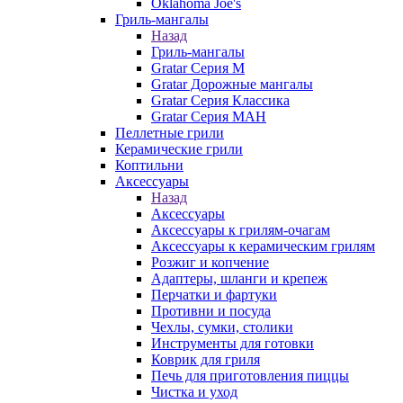
Oklahoma Joe's
Гриль-мангалы
Назад
Гриль-мангалы
Gratar Серия M
Gratar Дорожные мангалы
Gratar Серия Классика
Gratar Серия МАН
Пеллетные грили
Керамические грили
Коптильни
Аксессуары
Назад
Аксессуары
Аксессуары к грилям-очагам
Аксессуары к керамическим грилям
Розжиг и копчение
Адаптеры, шланги и крепеж
Перчатки и фартуки
Противни и посуда
Чехлы, сумки, столики
Инструменты для готовки
Коврик для гриля
Печь для приготовления пиццы
Чистка и уход