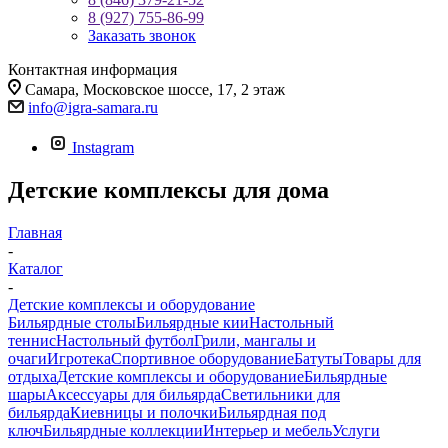
8 (927) 755-86-99
Заказать звонок
Контактная информация
Самара, Московское шоссе, 17, 2 этаж
info@igra-samara.ru
Instagram
Детские комплексы для дома
Главная
-
Каталог
-
Детские комплексы и оборудование
Бильярдные столы
Бильярдные кии
Настольный
теннис
Настольный футбол
Грили, мангалы и
очаги
Игротека
Спортивное оборудование
Батуты
Товары для
отдыха
Детские комплексы и оборудование
Бильярдные
шары
Аксессуары для бильярда
Светильники для
бильярда
Киевницы и полочки
Бильярдная под
ключ
Бильярдные коллекции
Интерьер и мебель
Услуги