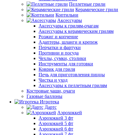
Пеллетные грили
Керамические грили
Коптильни
Аксессуары
Аксессуары к грилям-очагам
Аксессуары к керамическим грилям
Розжиг и копчение
Адаптеры, шланги и крепеж
Перчатки и фартуки
Противни и посуда
Чехлы, сумки, столики
Инструменты для готовки
Коврик для гриля
Печь для приготовления пиццы
Чистка и уход
Аксессуары к пеллетным грилям
Костровые чаши, очаги
Газовые баллоны
Игротека
Дартс
Аэрохоккей
Аэрохоккей 3 фт
Аэрохоккей 5 фт
Аэрохоккей 6 фт
Аэрохоккей 7 фт