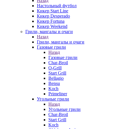
Назад
Настольный футбол
Кикер Start Line
Кикер Desperado
Кикер Fortuna
Кикер Weekend
Грили, мангалы и очаги
Назад
Грили, мангалы и очаги
Газовые грили
Назад
Газовые грили
Char-Broil
O-Grill
Start Grill
Bellagio
Bensu
Koch
Primeliner
Угольные грили
Назад
Угольные грили
Char-Broil
Start Grill
Koch