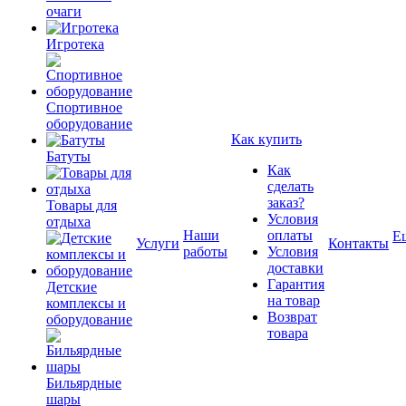
очаги
Игротека
Спортивное
оборудование
Как купить
Батуты
Как
сделать
заказ?
Товары для
Условия
отдыха
Наши
оплаты
Е
Услуги
Контакты
работы
Условия
доставки
Гарантия
Детские
на товар
комплексы и
Возврат
оборудование
товара
Бильярдные
шары