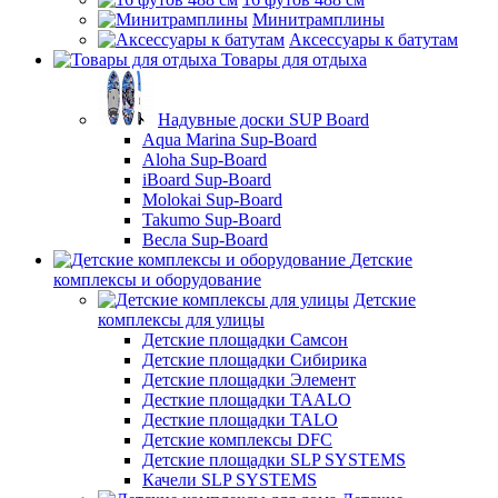
Минитрамплины
Аксессуары к батутам
Товары для отдыха
Надувные доски SUP Board
Aqua Marina Sup-Board
Aloha Sup-Board
iBoard Sup-Board
Molokai Sup-Board
Takumo Sup-Board
Весла Sup-Board
Детские
комплексы и оборудование
Детские
комплексы для улицы
Детские площадки Самсон
Детские площадки Сибирика
Детские площадки Элемент
Десткие площадки TAALO
Десткие площадки TALO
Детские комплексы DFC
Детские площадки SLP SYSTEMS
Качели SLP SYSTEMS