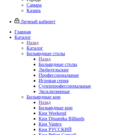
Самара
Казань
Личный кабинет
Главная
Каталог
Назад
Каталог
Бильярдные столы
Назад
Бильярдные столы
Любительские
Профессиональные
Игровая серия
Суперпрофессиональные
Эксклюзивные
Бильярдные кии
Назад
Бильярдные кии
Кии Weekend
Кии Dinamika Billiards
Кии Vantex
Кии РУССКИЙ
Кии Рябов Сергей