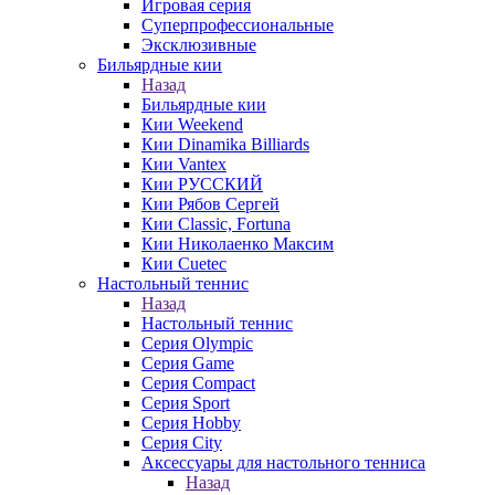
Игровая серия
Суперпрофессиональные
Эксклюзивные
Бильярдные кии
Назад
Бильярдные кии
Кии Weekend
Кии Dinamika Billiards
Кии Vantex
Кии РУССКИЙ
Кии Рябов Сергей
Кии Classic, Fortuna
Кии Николаенко Максим
Кии Cuetec
Настольный теннис
Назад
Настольный теннис
Серия Olympic
Серия Game
Серия Compact
Серия Sport
Серия Hobby
Серия City
Аксессуары для настольного тенниса
Назад