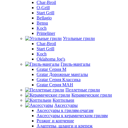
Char-Broil
O-Grill
Start Grill
Bellagio
Bensu
Koch
Primeliner
Угольные грили
Char-Broil
Start Grill
Koch
Oklahoma Joe's
Гриль-мангалы
Gratar Серия M
Gratar Дорожные мангалы
Gratar Серия Классика
Gratar Серия МАН
Пеллетные грили
Керамические грили
Коптильни
Аксессуары
Аксессуары к грилям-очагам
Аксессуары к керамическим грилям
Розжиг и копчение
Адаптеры, шланги и крепеж