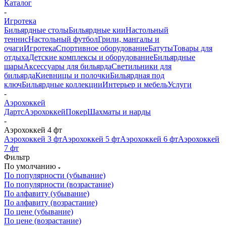
Каталог
-
Игротека
Бильярдные столы
Бильярдные кии
Настольный
теннис
Настольный футбол
Грили, мангалы и
очаги
Игротека
Спортивное оборудование
Батуты
Товары для
отдыха
Детские комплексы и оборудование
Бильярдные
шары
Аксессуары для бильярда
Светильники для
бильярда
Киевницы и полочки
Бильярдная под
ключ
Бильярдные коллекции
Интерьер и мебель
Услуги
-
Аэрохоккей
Дартс
Аэрохоккей
Покер
Шахматы и нарды
-
Аэрохоккей 4 фт
Аэрохоккей 3 фт
Аэрохоккей 5 фт
Аэрохоккей 6 фт
Аэрохоккей
7 фт
Фильтр
По умолчанию
По популярности (убывание)
По популярности (возрастание)
По алфавиту (убывание)
По алфавиту (возрастание)
По цене (убывание)
По цене (возрастание)