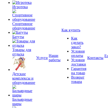
Игротека
Спортивное
оборудование
Как купить
Батуты
Как
сделать
заказ?
Товары для
Условия
отдыха
Наши
оплаты
Е
Услуги
Контакты
работы
Условия
доставки
Гарантия
на товар
Детские
Возврат
комплексы и
товара
оборудование
Бильярдные
шары