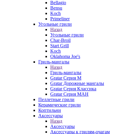
Bellagio
Bensu
Koch
Primeliner
Угольные грили
Назад
Угольные грили
Char-Broil
Start Grill
Koch
Oklahoma Joe's
Гриль-мангалы
Назад
Гриль-мангалы
Gratar Серия M
Gratar Дорожные мангалы
Gratar Серия Классика
Gratar Серия МАН
Пеллетные грили
Керамические грили
Коптильни
Аксессуары
Назад
Аксессуары
Аксессуары к грилям-очагам