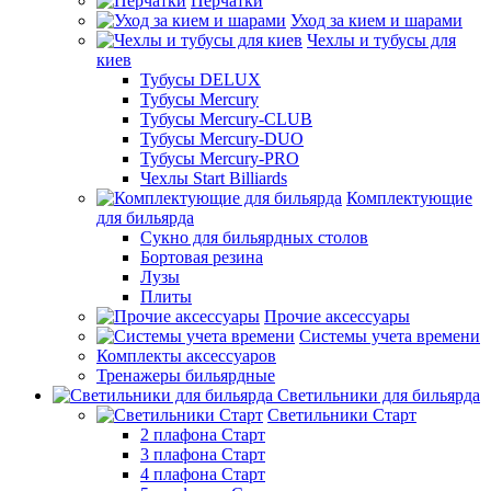
Перчатки
Уход за кием и шарами
Чехлы и тубусы для
киев
Тубусы DELUX
Тубусы Mercury
Тубусы Mercury-CLUB
Тубусы Mercury-DUO
Тубусы Mercury-PRO
Чехлы Start Billiards
Комплектующие
для бильярда
Сукно для бильярдных столов
Бортовая резина
Лузы
Плиты
Прочие аксессуары
Системы учета времени
Комплекты аксессуаров
Тренажеры бильярдные
Светильники для бильярда
Светильники Старт
2 плафона Старт
3 плафона Старт
4 плафона Старт