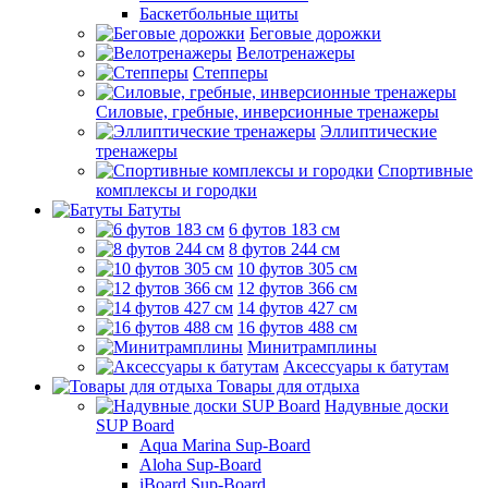
Баскетбольные щиты
Беговые дорожки
Велотренажеры
Степперы
Силовые, гребные, инверсионные тренажеры
Эллиптические
тренажеры
Спортивные
комплексы и городки
Батуты
6 футов 183 см
8 футов 244 см
10 футов 305 см
12 футов 366 см
14 футов 427 см
16 футов 488 см
Минитрамплины
Аксессуары к батутам
Товары для отдыха
Надувные доски
SUP Board
Aqua Marina Sup-Board
Aloha Sup-Board
iBoard Sup-Board