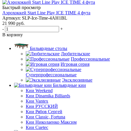
Быстрый просмотр
Аэрохоккей Start Line Play ICE TIME 4 фута
Артикул: SLP-Ice-Time-4AH1BL
21 990
руб.
-
+
В корзину
Бильярдные столы
Любительские
Профессиональные
Игровая серия
Суперпрофессиональные
Эксклюзивные
Бильярдные кии
Кии Weekend
Кии Dinamika Billiards
Кии Vantex
Кии РУССКИЙ
Кии Рябов Сергей
Кии Classic, Fortuna
Кии Николаенко Максим
Кии Cuetec