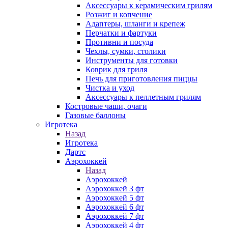
Аксессуары к керамическим грилям
Розжиг и копчение
Адаптеры, шланги и крепеж
Перчатки и фартуки
Противни и посуда
Чехлы, сумки, столики
Инструменты для готовки
Коврик для гриля
Печь для приготовления пиццы
Чистка и уход
Аксессуары к пеллетным грилям
Костровые чаши, очаги
Газовые баллоны
Игротека
Назад
Игротека
Дартс
Аэрохоккей
Назад
Аэрохоккей
Аэрохоккей 3 фт
Аэрохоккей 5 фт
Аэрохоккей 6 фт
Аэрохоккей 7 фт
Аэрохоккей 4 фт