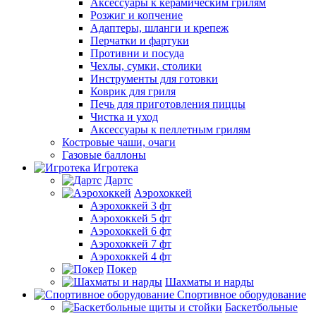
Аксессуары к керамическим грилям
Розжиг и копчение
Адаптеры, шланги и крепеж
Перчатки и фартуки
Противни и посуда
Чехлы, сумки, столики
Инструменты для готовки
Коврик для гриля
Печь для приготовления пиццы
Чистка и уход
Аксессуары к пеллетным грилям
Костровые чаши, очаги
Газовые баллоны
Игротека
Дартс
Аэрохоккей
Аэрохоккей 3 фт
Аэрохоккей 5 фт
Аэрохоккей 6 фт
Аэрохоккей 7 фт
Аэрохоккей 4 фт
Покер
Шахматы и нарды
Спортивное оборудование
Баскетбольные