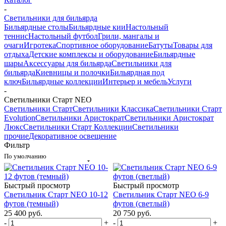
-
Светильники для бильярда
Бильярдные столы
Бильярдные кии
Настольный
теннис
Настольный футбол
Грили, мангалы и
очаги
Игротека
Спортивное оборудование
Батуты
Товары для
отдыха
Детские комплексы и оборудование
Бильярдные
шары
Аксессуары для бильярда
Светильники для
бильярда
Киевницы и полочки
Бильярдная под
ключ
Бильярдные коллекции
Интерьер и мебель
Услуги
-
Светильники Старт NEO
Светильники Старт
Светильники Классика
Светильники Старт
Evolution
Светильники Аристократ
Светильники Аристократ
Люкс
Светильники Старт Коллекции
Светильники
прочие
Декоративное освещение
Фильтр
По умолчанию
Быстрый просмотр
Быстрый просмотр
Светильник Старт NEO 10-12
Светильник Старт NEO 6-9
футов (темный)
футов (светлый)
25 400
руб.
20 750
руб.
-
+
-
+