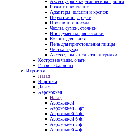
Аксессуары к керамическим грилям
Розжиг и копчение
Адаптеры, шланги и крепеж
Перчатки и фартуки
Противни и посуда
Чехлы, сумки, столики
Инструменты для готовки
Коврик для гриля
Печь для приготовления пиццы
Чистка и уход
Аксессуары к пеллетным грилям
Костровые чаши, очаги
Газовые баллоны
Игротека
Назад
Игротека
Дартс
Аэрохоккей
Назад
Аэрохоккей
Аэрохоккей 3 фт
Аэрохоккей 5 фт
Аэрохоккей 6 фт
Аэрохоккей 7 фт
Аэрохоккей 4 фт