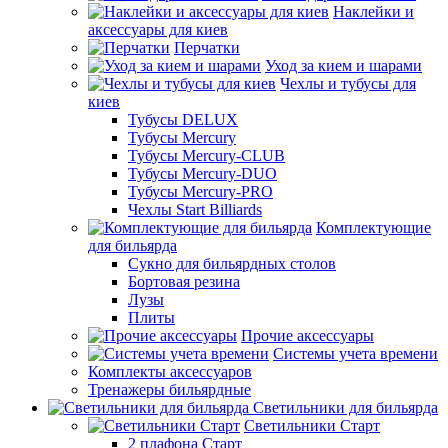
Наклейки и
аксессуары для киев
Перчатки
Уход за кием и шарами
Чехлы и тубусы для
киев
Тубусы DELUX
Тубусы Mercury
Тубусы Mercury-CLUB
Тубусы Mercury-DUO
Тубусы Mercury-PRO
Чехлы Start Billiards
Комплектующие
для бильярда
Сукно для бильярдных столов
Бортовая резина
Лузы
Плиты
Прочие аксессуары
Системы учета времени
Комплекты аксессуаров
Тренажеры бильярдные
Светильники для бильярда
Светильники Старт
2 плафона Старт