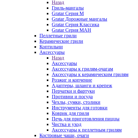
Назад
Гриль-мангалы
Gratar Серия M
Gratar Дорожные мангалы
Gratar Серия Классика
Gratar Серия МАН
Пеллетные грили
Керамические грили
Коптильни
Аксессуары
Назад
Аксессуары
Аксессуары к грилям-очагам
Аксессуары к керамическим грилям
Розжиг и копчение
Адаптеры, шланги и крепеж
Перчатки и фартуки
Противни и посуда
Чехлы, сумки, столики
Инструменты для готовки
Коврик для гриля
Печь для приготовления пиццы
Чистка и уход
Аксессуары к пеллетным грилям
Костровые чаши, очаги