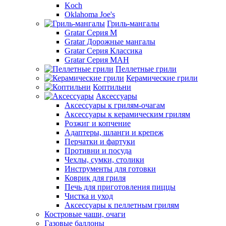
Koch
Oklahoma Joe's
Гриль-мангалы
Gratar Серия M
Gratar Дорожные мангалы
Gratar Серия Классика
Gratar Серия МАН
Пеллетные грили
Керамические грили
Коптильни
Аксессуары
Аксессуары к грилям-очагам
Аксессуары к керамическим грилям
Розжиг и копчение
Адаптеры, шланги и крепеж
Перчатки и фартуки
Противни и посуда
Чехлы, сумки, столики
Инструменты для готовки
Коврик для гриля
Печь для приготовления пиццы
Чистка и уход
Аксессуары к пеллетным грилям
Костровые чаши, очаги
Газовые баллоны