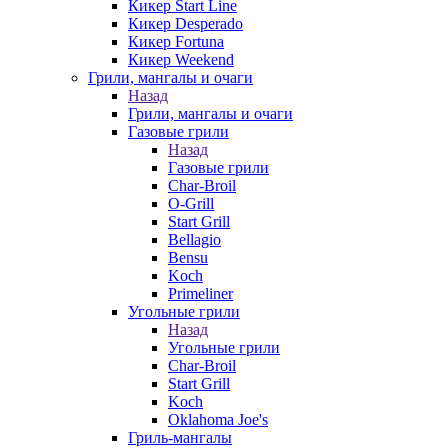
Кикер Start Line
Кикер Desperado
Кикер Fortuna
Кикер Weekend
Грили, мангалы и очаги
Назад
Грили, мангалы и очаги
Газовые грили
Назад
Газовые грили
Char-Broil
O-Grill
Start Grill
Bellagio
Bensu
Koch
Primeliner
Угольные грили
Назад
Угольные грили
Char-Broil
Start Grill
Koch
Oklahoma Joe's
Гриль-мангалы