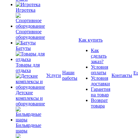
Игротека
Спортивное
оборудование
Как купить
Батуты
Как
сделать
заказ?
Товары для
Условия
отдыха
Наши
оплаты
Е
Услуги
Контакты
работы
Условия
доставки
Гарантия
Детские
на товар
комплексы и
Возврат
оборудование
товара
Бильярдные
шары