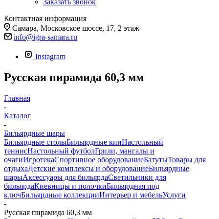
Заказать звонок
Контактная информация
Самара, Московское шоссе, 17, 2 этаж
info@igra-samara.ru
Instagram
Русская пирамида 60,3 мм
Главная
-
Каталог
-
Бильярдные шары
Бильярдные столы
Бильярдные кии
Настольный
теннис
Настольный футбол
Грили, мангалы и
очаги
Игротека
Спортивное оборудование
Батуты
Товары для
отдыха
Детские комплексы и оборудование
Бильярдные
шары
Аксессуары для бильярда
Светильники для
бильярда
Киевницы и полочки
Бильярдная под
ключ
Бильярдные коллекции
Интерьер и мебель
Услуги
-
Русская пирамида 60,3 мм