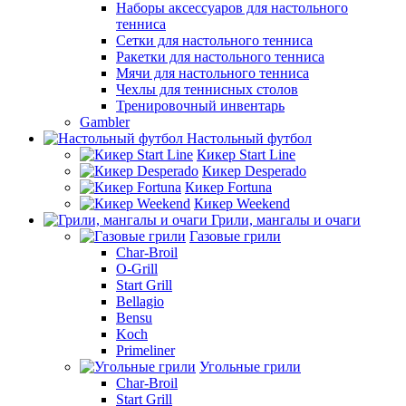
Наборы аксессуаров для настольного
тенниса
Сетки для настольного тенниса
Ракетки для настольного тенниса
Мячи для настольного тенниса
Чехлы для теннисных столов
Тренировочный инвентарь
Gambler
Настольный футбол
Кикер Start Line
Кикер Desperado
Кикер Fortuna
Кикер Weekend
Грили, мангалы и очаги
Газовые грили
Char-Broil
O-Grill
Start Grill
Bellagio
Bensu
Koch
Primeliner
Угольные грили
Char-Broil
Start Grill