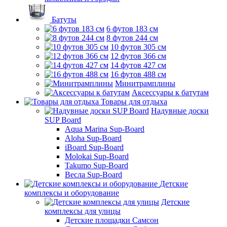
Батуты
6 футов 183 см
8 футов 244 см
10 футов 305 см
12 футов 366 см
14 футов 427 см
16 футов 488 см
Минитрамплины
Аксессуары к батутам
Товары для отдыха
Надувные доски
SUP Board
Aqua Marina Sup-Board
Aloha Sup-Board
iBoard Sup-Board
Molokai Sup-Board
Takumo Sup-Board
Весла Sup-Board
Детские
комплексы и оборудование
Детские
комплексы для улицы
Детские площадки Самсон