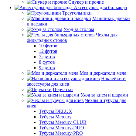
Снукер и прочие
Аксессуары для бильярда
Треугольники
Машинки, древки
и насадки
Уход за столом
Чехлы для
бильярдных столов
10 футов
12 футов
7 футов
8 футов
9 футов
Мел и держатели мела
Наклейки и
аксессуары для киев
Перчатки
Уход за кием и шарами
Чехлы и тубусы для
киев
Тубусы DELUX
Тубусы Mercury
Тубусы Mercury-CLUB
Тубусы Mercury-DUO
Тубусы Mercury-PRO