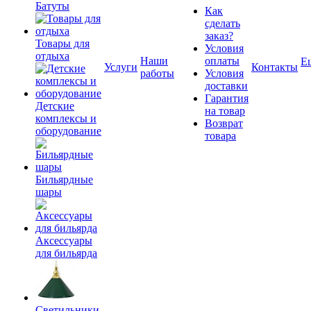
Батуты
Как
сделать
заказ?
Товары для
Условия
отдыха
Наши
оплаты
Е
Услуги
Контакты
работы
Условия
доставки
Гарантия
Детские
на товар
комплексы и
Возврат
оборудование
товара
Бильярдные
шары
Аксессуары
для бильярда
Светильники