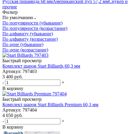
Русская пирамида 68 мм
Американский пул 57,2 мм
Снукер и
прочие
Фильтр
По умолчанию
По популярности (убывание)
По популярности (возрастание)
По алфавиту (убывание)
По алфавиту (возрастание)
По цене (убывание)
По цене (возрастание)
Быстрый просмотр
Комплект шаров Start Billiards 60,3 мм
Артикул: 797403
3 400
руб.
-
+
В корзину
Быстрый просмотр
Комплект шаров Start Billiards Premium 60,3 мм
Артикул: 797404
4 650
руб.
-
+
В корзину