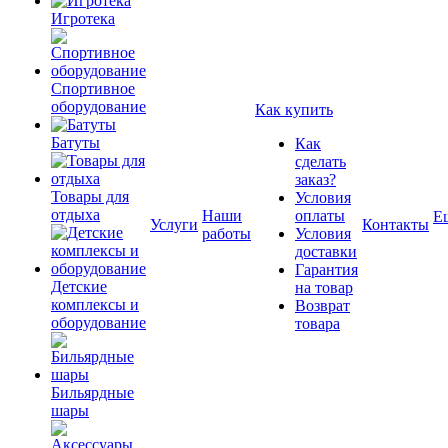
Игротека
Спортивное
оборудование
Как купить
Батуты
Как
сделать
заказ?
Товары для
Условия
отдыха
Наши
оплаты
Е
Услуги
Контакты
работы
Условия
доставки
Гарантия
Детские
на товар
комплексы и
Возврат
оборудование
товара
Бильярдные
шары