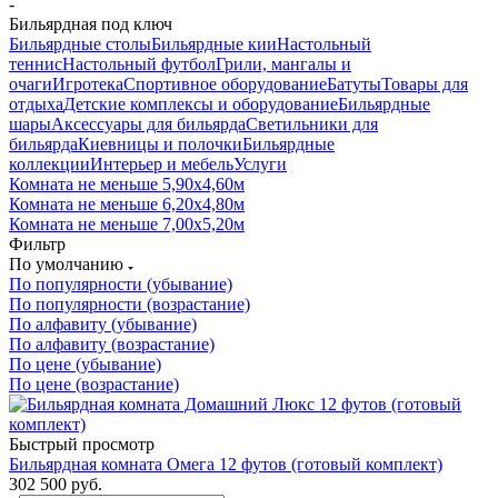
-
Бильярдная под ключ
Бильярдные столы
Бильярдные кии
Настольный
теннис
Настольный футбол
Грили, мангалы и
очаги
Игротека
Спортивное оборудование
Батуты
Товары для
отдыха
Детские комплексы и оборудование
Бильярдные
шары
Аксессуары для бильярда
Светильники для
бильярда
Киевницы и полочки
Бильярдные
коллекции
Интерьер и мебель
Услуги
Комната не меньше 5,90х4,60м
Комната не меньше 6,20х4,80м
Комната не меньше 7,00х5,20м
Фильтр
По умолчанию
По популярности (убывание)
По популярности (возрастание)
По алфавиту (убывание)
По алфавиту (возрастание)
По цене (убывание)
По цене (возрастание)
Быстрый просмотр
Бильярдная комната Омега 12 футов (готовый комплект)
302 500
руб.