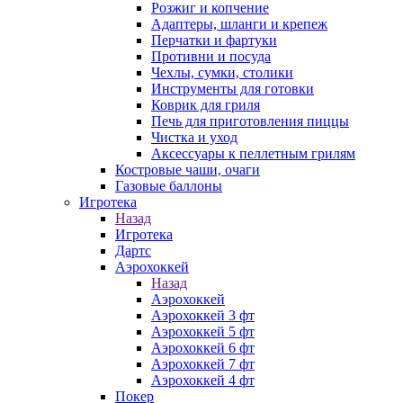
Розжиг и копчение
Адаптеры, шланги и крепеж
Перчатки и фартуки
Противни и посуда
Чехлы, сумки, столики
Инструменты для готовки
Коврик для гриля
Печь для приготовления пиццы
Чистка и уход
Аксессуары к пеллетным грилям
Костровые чаши, очаги
Газовые баллоны
Игротека
Назад
Игротека
Дартс
Аэрохоккей
Назад
Аэрохоккей
Аэрохоккей 3 фт
Аэрохоккей 5 фт
Аэрохоккей 6 фт
Аэрохоккей 7 фт
Аэрохоккей 4 фт
Покер