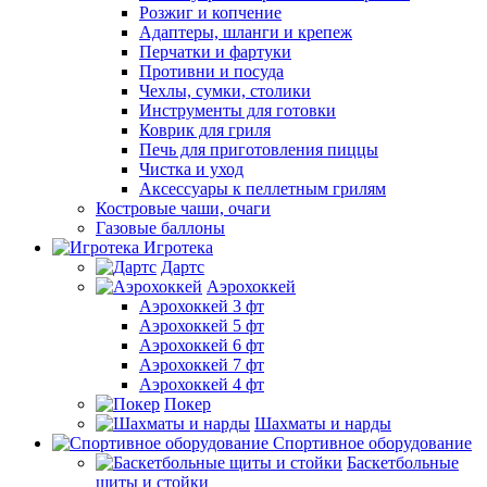
Розжиг и копчение
Адаптеры, шланги и крепеж
Перчатки и фартуки
Противни и посуда
Чехлы, сумки, столики
Инструменты для готовки
Коврик для гриля
Печь для приготовления пиццы
Чистка и уход
Аксессуары к пеллетным грилям
Костровые чаши, очаги
Газовые баллоны
Игротека
Дартс
Аэрохоккей
Аэрохоккей 3 фт
Аэрохоккей 5 фт
Аэрохоккей 6 фт
Аэрохоккей 7 фт
Аэрохоккей 4 фт
Покер
Шахматы и нарды
Спортивное оборудование
Баскетбольные
щиты и стойки