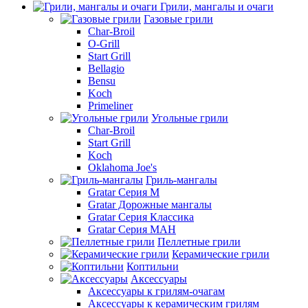
Грили, мангалы и очаги
Газовые грили
Char-Broil
O-Grill
Start Grill
Bellagio
Bensu
Koch
Primeliner
Угольные грили
Char-Broil
Start Grill
Koch
Oklahoma Joe's
Гриль-мангалы
Gratar Серия M
Gratar Дорожные мангалы
Gratar Серия Классика
Gratar Серия МАН
Пеллетные грили
Керамические грили
Коптильни
Аксессуары
Аксессуары к грилям-очагам
Аксессуары к керамическим грилям