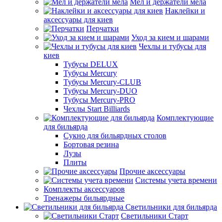
Мел и держатели мела
Наклейки и
аксессуары для киев
Перчатки
Уход за кием и шарами
Чехлы и тубусы для
киев
Тубусы DELUX
Тубусы Mercury
Тубусы Mercury-CLUB
Тубусы Mercury-DUO
Тубусы Mercury-PRO
Чехлы Start Billiards
Комплектующие
для бильярда
Сукно для бильярдных столов
Бортовая резина
Лузы
Плиты
Прочие аксессуары
Системы учета времени
Комплекты аксессуаров
Тренажеры бильярдные
Светильники для бильярда
Светильники Старт