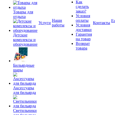
Как
сделать
заказ?
Товары для
Условия
отдыха
Наши
оплаты
Е
Услуги
Контакты
работы
Условия
доставки
Гарантия
Детские
на товар
комплексы и
Возврат
оборудование
товара
Бильярдные
шары
Аксессуары
для бильярда
Светильники