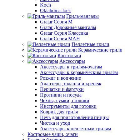
Koch
Oklahoma Joe's
Гриль-мангалы
Gratar Серия M
Gratar Дорожные мангалы
Gratar Серия Классика
Gratar Серия МАН
Пеллетные грили
Керамические грили
Коптильни
Аксессуары
Аксессуары к грилям-очагам
Аксессуары к керамическим грилям
Розжиг и копчение
Адаптеры, шланги и крепеж
Перчатки и фартуки
Противни и посуда
Чехлы, сумки, столики
Инструменты для готовки
Коврик для гриля
Печь для приготовления пиццы
Чистка и уход
Аксессуары к пеллетным грилям
Костровые чаши, очаги
Газовые баллоны