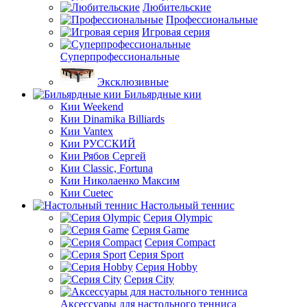
Любительские
Профессиональные
Игровая серия
Суперпрофессиональные
Эксклюзивные
Бильярдные кии
Кии Weekend
Кии Dinamika Billiards
Кии Vantex
Кии РУССКИЙ
Кии Рябов Сергей
Кии Classic, Fortuna
Кии Николаенко Максим
Кии Cuetec
Настольный теннис
Серия Olympic
Серия Game
Серия Compact
Серия Sport
Серия Hobby
Серия City
Аксессуары для настольного тенниса