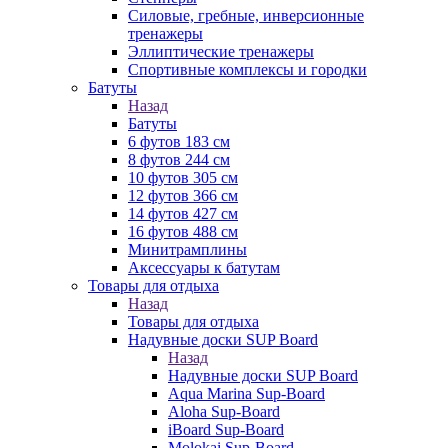
Силовые, гребные, инверсионные
тренажеры
Эллиптические тренажеры
Спортивные комплексы и городки
Батуты
Назад
Батуты
6 футов 183 см
8 футов 244 см
10 футов 305 см
12 футов 366 см
14 футов 427 см
16 футов 488 см
Минитрамплины
Аксессуары к батутам
Товары для отдыха
Назад
Товары для отдыха
Надувные доски SUP Board
Назад
Надувные доски SUP Board
Aqua Marina Sup-Board
Aloha Sup-Board
iBoard Sup-Board
Molokai Sup-Board