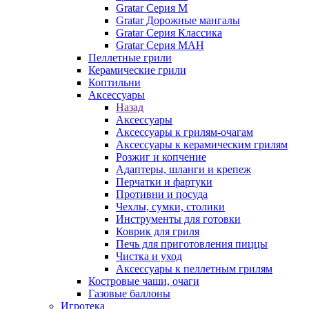
Gratar Серия M
Gratar Дорожные мангалы
Gratar Серия Классика
Gratar Серия МАН
Пеллетные грили
Керамические грили
Коптильни
Аксессуары
Назад
Аксессуары
Аксессуары к грилям-очагам
Аксессуары к керамическим грилям
Розжиг и копчение
Адаптеры, шланги и крепеж
Перчатки и фартуки
Противни и посуда
Чехлы, сумки, столики
Инструменты для готовки
Коврик для гриля
Печь для приготовления пиццы
Чистка и уход
Аксессуары к пеллетным грилям
Костровые чаши, очаги
Газовые баллоны
Игротека