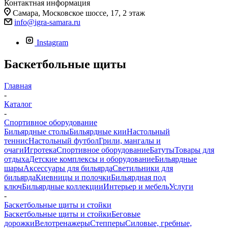
Контактная информация
Самара, Московское шоссе, 17, 2 этаж
info@igra-samara.ru
Instagram
Баскетбольные щиты
Главная
-
Каталог
-
Спортивное оборудование
Бильярдные столы
Бильярдные кии
Настольный
теннис
Настольный футбол
Грили, мангалы и
очаги
Игротека
Спортивное оборудование
Батуты
Товары для
отдыха
Детские комплексы и оборудование
Бильярдные
шары
Аксессуары для бильярда
Светильники для
бильярда
Киевницы и полочки
Бильярдная под
ключ
Бильярдные коллекции
Интерьер и мебель
Услуги
-
Баскетбольные щиты и стойки
Баскетбольные щиты и стойки
Беговые
дорожки
Велотренажеры
Степперы
Силовые, гребные,