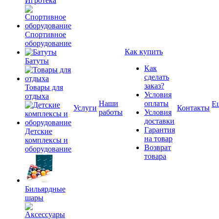
Игротека
Спортивное
оборудование
Как купить
Батуты
Как
сделать
заказ?
Товары для
Условия
отдыха
Наши
оплаты
Е
Услуги
Контакты
работы
Условия
доставки
Гарантия
Детские
на товар
комплексы и
Возврат
оборудование
товара
Бильярдные
шары