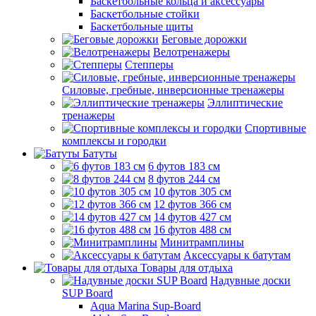
Баскетбольные кольца и аксессуары
Баскетбольные стойки
Баскетбольные щиты
Беговые дорожки
Велотренажеры
Степперы
Силовые, гребные, инверсионные тренажеры
Эллиптические
тренажеры
Спортивные
комплексы и городки
Батуты
6 футов 183 см
8 футов 244 см
10 футов 305 см
12 футов 366 см
14 футов 427 см
16 футов 488 см
Минитрамплины
Аксессуары к батутам
Товары для отдыха
Надувные доски
SUP Board
Aqua Marina Sup-Board