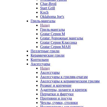
Char-Broil
Start Grill
Koch
Oklahoma Joe's
Гриль-мангалы
Назад
Гриль-мангалы
Gratar Серия M
Gratar Дорожные мангалы
Gratar Серия Классика
Gratar Серия МАН
Пеллетные грили
Керамические грили
Коптильни
Аксессуары
Назад
Аксессуары
Аксессуары к грилям-очагам
Аксессуары к керамическим грилям
Розжиг и копчение
Адаптеры, шланги и крепеж
Перчатки и фартуки
Противни и посуда
Чехлы, сумки, столики
Инструменты для готовки