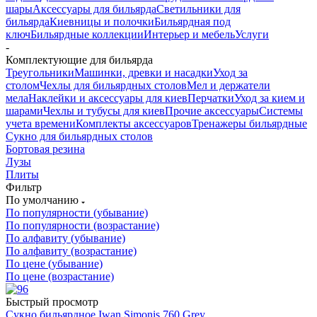
шары
Аксессуары для бильярда
Светильники для
бильярда
Киевницы и полочки
Бильярдная под
ключ
Бильярдные коллекции
Интерьер и мебель
Услуги
-
Комплектующие для бильярда
Треугольники
Машинки, древки и насадки
Уход за
столом
Чехлы для бильярдных столов
Мел и держатели
мела
Наклейки и аксессуары для киев
Перчатки
Уход за кием и
шарами
Чехлы и тубусы для киев
Прочие аксессуары
Системы
учета времени
Комплекты аксессуаров
Тренажеры бильярдные
Сукно для бильярдных столов
Бортовая резина
Лузы
Плиты
Фильтр
По умолчанию
По популярности (убывание)
По популярности (возрастание)
По алфавиту (убывание)
По алфавиту (возрастание)
По цене (убывание)
По цене (возрастание)
Быстрый просмотр
Сукно бильярдное Iwan Simonis 760 Grey