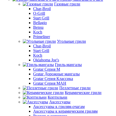
Газовые грили
Char-Broil
O-Grill
Start Grill
Bellagio
Bensu
Koch
Primeliner
Угольные грили
Char-Broil
Start Grill
Koch
Oklahoma Joe's
Гриль-мангалы
Gratar Серия M
Gratar Дорожные мангалы
Gratar Серия Классика
Gratar Серия МАН
Пеллетные грили
Керамические грили
Коптильни
Аксессуары
Аксессуары к грилям-очагам
Аксессуары к керамическим грилям
Розжиг и копчение