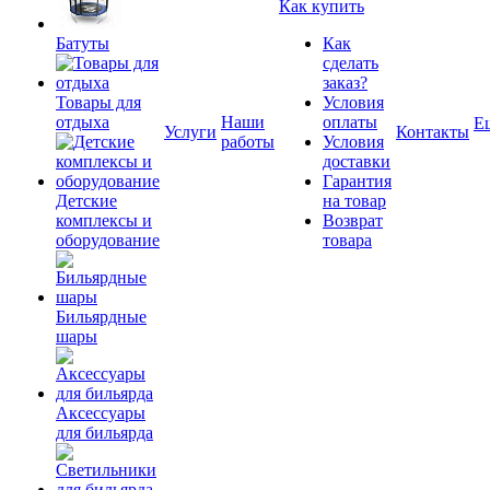
Как купить
Батуты
Как
сделать
заказ?
Товары для
Условия
отдыха
Наши
оплаты
Е
Услуги
Контакты
работы
Условия
доставки
Гарантия
Детские
на товар
комплексы и
Возврат
оборудование
товара
Бильярдные
шары
Аксессуары
для бильярда