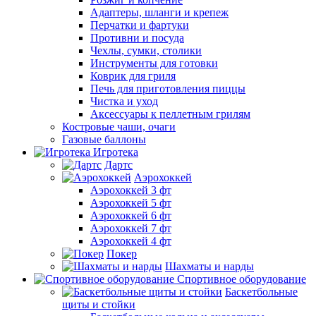
Адаптеры, шланги и крепеж
Перчатки и фартуки
Противни и посуда
Чехлы, сумки, столики
Инструменты для готовки
Коврик для гриля
Печь для приготовления пиццы
Чистка и уход
Аксессуары к пеллетным грилям
Костровые чаши, очаги
Газовые баллоны
Игротека
Дартс
Аэрохоккей
Аэрохоккей 3 фт
Аэрохоккей 5 фт
Аэрохоккей 6 фт
Аэрохоккей 7 фт
Аэрохоккей 4 фт
Покер
Шахматы и нарды
Спортивное оборудование
Баскетбольные
щиты и стойки