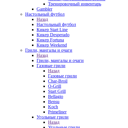
Тренировочный инвентарь
Gambler
Настольный футбол
Назад
Настольный футбол
Кикер Start Line
Кикер Desperado
Кикер Fortuna
Кикер Weekend
Грили, мангалы и очаги
Назад
Грили, мангалы и очаги
Газовые грили
Назад
Газовые грили
Char-Broil
O-Grill
Start Grill
Bellagio
Bensu
Koch
Primeliner
Угольные грили
Назад
Угольные грили