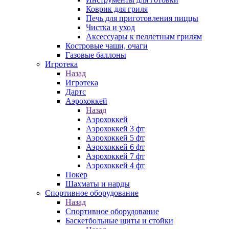
Коврик для гриля
Печь для приготовления пиццы
Чистка и уход
Аксессуары к пеллетным грилям
Костровые чаши, очаги
Газовые баллоны
Игротека
Назад
Игротека
Дартс
Аэрохоккей
Назад
Аэрохоккей
Аэрохоккей 3 фт
Аэрохоккей 5 фт
Аэрохоккей 6 фт
Аэрохоккей 7 фт
Аэрохоккей 4 фт
Покер
Шахматы и нарды
Спортивное оборудование
Назад
Спортивное оборудование
Баскетбольные щиты и стойки