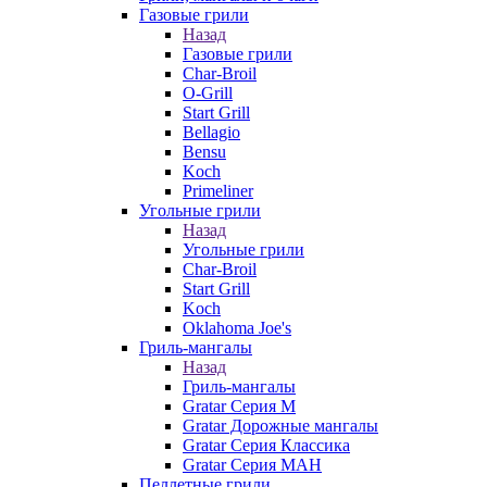
Газовые грили
Назад
Газовые грили
Char-Broil
O-Grill
Start Grill
Bellagio
Bensu
Koch
Primeliner
Угольные грили
Назад
Угольные грили
Char-Broil
Start Grill
Koch
Oklahoma Joe's
Гриль-мангалы
Назад
Гриль-мангалы
Gratar Серия M
Gratar Дорожные мангалы
Gratar Серия Классика
Gratar Серия МАН
Пеллетные грили