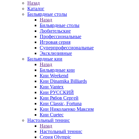
Назад
Каталог
Бильярдные столы
Назад
Бильярдные столы
Любительские
Профессиональные
Игровая серия
Суперпрофессиональные
Эксклюзивные
Бильярдные кии
Назад
Бильярдные кии
Кии Weekend
Кии Dinamika Billiards
Кии Vantex
Кии РУССКИЙ
Кии Рябов Сергей
Кии Classic, Fortuna
Кии Николаенко Максим
Кии Cuetec
Настольный теннис
Назад
Настольный теннис
Серия Olympic