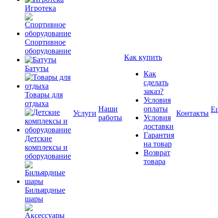
Игротека
Спортивное
оборудование
Как купить
Батуты
Как
сделать
заказ?
Товары для
Условия
отдыха
Наши
оплаты
Е
Услуги
Контакты
работы
Условия
доставки
Гарантия
Детские
на товар
комплексы и
Возврат
оборудование
товара
Бильярдные
шары