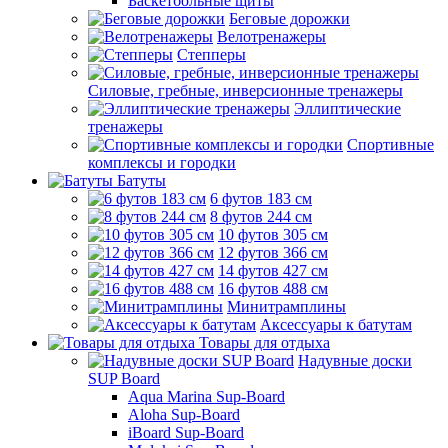
Баскетбольные щиты
Беговые дорожки
Велотренажеры
Степперы
Силовые, гребные, инверсионные тренажеры
Эллиптические
тренажеры
Спортивные
комплексы и городки
Батуты
6 футов 183 см
8 футов 244 см
10 футов 305 см
12 футов 366 см
14 футов 427 см
16 футов 488 см
Минитрамплины
Аксессуары к батутам
Товары для отдыха
Надувные доски
SUP Board
Aqua Marina Sup-Board
Aloha Sup-Board
iBoard Sup-Board