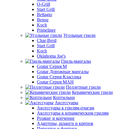
O-Grill
Start Grill
Bellagio
Bensu
Koch
Primeliner
Угольные грили
Char-Broil
Start Grill
Koch
Oklahoma Joe's
Гриль-мангалы
Gratar Серия M
Gratar Дорожные мангалы
Gratar Серия Классика
Gratar Серия МАН
Пеллетные грили
Керамические грили
Коптильни
Аксессуары
Аксессуары к грилям-очагам
Аксессуары к керамическим грилям
Розжиг и копчение
Адаптеры, шланги и крепеж
Перчатки и фартуки