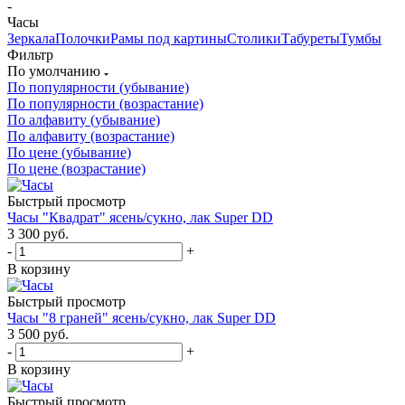
-
Часы
Зеркала
Полочки
Рамы под картины
Столики
Табуреты
Тумбы
Фильтр
По умолчанию
По популярности (убывание)
По популярности (возрастание)
По алфавиту (убывание)
По алфавиту (возрастание)
По цене (убывание)
По цене (возрастание)
Быстрый просмотр
Часы "Квадрат" ясень/сукно, лак Super DD
3 300
руб.
-
+
В корзину
Быстрый просмотр
Часы "8 граней" ясень/сукно, лак Super DD
3 500
руб.
-
+
В корзину
Быстрый просмотр