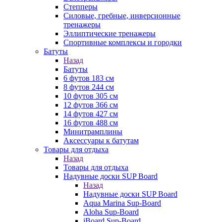
Степперы
Силовые, гребные, инверсионные
тренажеры
Эллиптические тренажеры
Спортивные комплексы и городки
Батуты
Назад
Батуты
6 футов 183 см
8 футов 244 см
10 футов 305 см
12 футов 366 см
14 футов 427 см
16 футов 488 см
Минитрамплины
Аксессуары к батутам
Товары для отдыха
Назад
Товары для отдыха
Надувные доски SUP Board
Назад
Надувные доски SUP Board
Aqua Marina Sup-Board
Aloha Sup-Board
iBoard Sup-Board