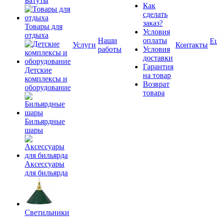
Батуты
Как
сделать
заказ?
Товары для
Условия
отдыха
Наши
оплаты
Е
Услуги
Контакты
работы
Условия
доставки
Гарантия
Детские
на товар
комплексы и
Возврат
оборудование
товара
Бильярдные
шары
Аксессуары
для бильярда
Светильники