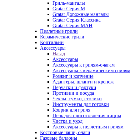
Гриль-мангалы
Gratar Серия M
Gratar Дорожные мангалы
Gratar Серия Классика
Gratar Серия МАН
Пеллетные грили
Керамические грили
Коптильни
Аксессуары
Назад
Аксессуары
Аксессуары к грилям-очагам
Аксессуары к керамическим грилям
Розжиг и копчение
Адаптеры, шланги и крепеж
Перчатки и фартуки
Противни и посуда
Чехлы, сумки, столики
Инструменты для готовки
Коврик для гриля
Печь для приготовления пиццы
Чистка и уход
Аксессуары к пеллетным грилям
Костровые чаши, очаги
Газовые баллоны