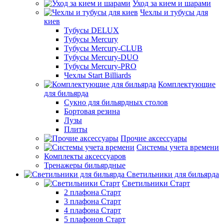
Уход за кием и шарами
Чехлы и тубусы для
киев
Тубусы DELUX
Тубусы Mercury
Тубусы Mercury-CLUB
Тубусы Mercury-DUO
Тубусы Mercury-PRO
Чехлы Start Billiards
Комплектующие
для бильярда
Сукно для бильярдных столов
Бортовая резина
Лузы
Плиты
Прочие аксессуары
Системы учета времени
Комплекты аксессуаров
Тренажеры бильярдные
Светильники для бильярда
Светильники Старт
2 плафона Старт
3 плафона Старт
4 плафона Старт
5 плафонов Старт