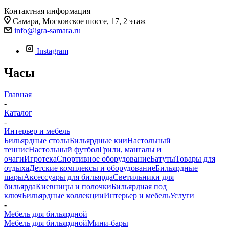
Контактная информация
Самара, Московское шоссе, 17, 2 этаж
info@igra-samara.ru
Instagram
Часы
Главная
-
Каталог
-
Интерьер и мебель
Бильярдные столы
Бильярдные кии
Настольный
теннис
Настольный футбол
Грили, мангалы и
очаги
Игротека
Спортивное оборудование
Батуты
Товары для
отдыха
Детские комплексы и оборудование
Бильярдные
шары
Аксессуары для бильярда
Светильники для
бильярда
Киевницы и полочки
Бильярдная под
ключ
Бильярдные коллекции
Интерьер и мебель
Услуги
-
Мебель для бильярдной
Мебель для бильярдной
Мини-бары