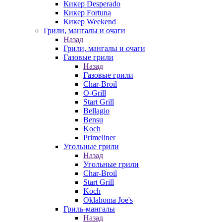
Кикер Desperado
Кикер Fortuna
Кикер Weekend
Грили, мангалы и очаги
Назад
Грили, мангалы и очаги
Газовые грили
Назад
Газовые грили
Char-Broil
O-Grill
Start Grill
Bellagio
Bensu
Koch
Primeliner
Угольные грили
Назад
Угольные грили
Char-Broil
Start Grill
Koch
Oklahoma Joe's
Гриль-мангалы
Назад