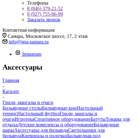
Телефоны
8 (846) 379-21-52
8 (927) 755-86-99
Заказать звонок
Контактная информация
Самара, Московское шоссе, 17, 2 этаж
info@igra-samara.ru
Instagram
Аксессуары
Главная
-
Каталог
-
Грили, мангалы и очаги
Бильярдные столы
Бильярдные кии
Настольный
теннис
Настольный футбол
Грили, мангалы и
очаги
Игротека
Спортивное оборудование
Батуты
Товары для
отдыха
Детские комплексы и оборудование
Бильярдные
шары
Аксессуары для бильярда
Светильники для
бильярда
Киевницы и полочки
Бильярдная под