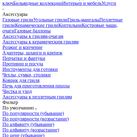
ключ
Бильярдные коллекции
Интерьер и мебель
Услуги
-
Аксессуары
Газовые грили
Угольные грили
Гриль-мангалы
Пеллетные
грили
Керамические грили
Коптильни
Костровые чаши,
очаги
Газовые баллоны
Аксессуары к грилям-очагам
Аксессуары к керамическим грилям
Розжиг и копчение
Адаптеры, шланги и крепеж
Перчатки и фартуки
Противни и посуда
Инструменты для готовки
Чехлы, сумки, столики
Коврик для гриля
Печь для приготовления пиццы
Чистка и уход
Аксессуары к пеллетным грилям
Фильтр
По умолчанию
По популярности (убывание)
По популярности (возрастание)
По алфавиту (убывание)
По алфавиту (возрастание)
По цене (убывание)