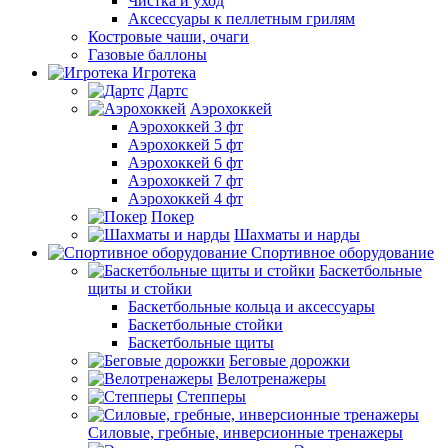
Чистка и уход
Аксессуары к пеллетным грилям
Костровые чаши, очаги
Газовые баллоны
Игротека
Дартс
Аэрохоккей
Аэрохоккей 3 фт
Аэрохоккей 5 фт
Аэрохоккей 6 фт
Аэрохоккей 7 фт
Аэрохоккей 4 фт
Покер
Шахматы и нарды
Спортивное оборудование
Баскетбольные
щиты и стойки
Баскетбольные кольца и аксессуары
Баскетбольные стойки
Баскетбольные щиты
Беговые дорожки
Велотренажеры
Степперы
Силовые, гребные, инверсионные тренажеры