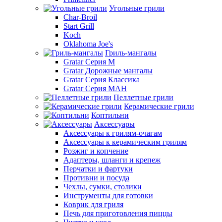
Угольные грили
Char-Broil
Start Grill
Koch
Oklahoma Joe's
Гриль-мангалы
Gratar Серия M
Gratar Дорожные мангалы
Gratar Серия Классика
Gratar Серия МАН
Пеллетные грили
Керамические грили
Коптильни
Аксессуары
Аксессуары к грилям-очагам
Аксессуары к керамическим грилям
Розжиг и копчение
Адаптеры, шланги и крепеж
Перчатки и фартуки
Противни и посуда
Чехлы, сумки, столики
Инструменты для готовки
Коврик для гриля
Печь для приготовления пиццы