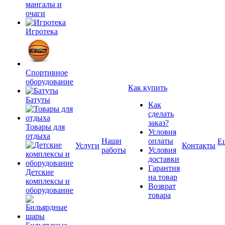
мангалы и
очаги
Игротека
Спортивное
оборудование
Как купить
Батуты
Как
сделать
заказ?
Товары для
Условия
отдыха
Наши
оплаты
Е
Услуги
Контакты
работы
Условия
доставки
Гарантия
Детские
на товар
комплексы и
Возврат
оборудование
товара