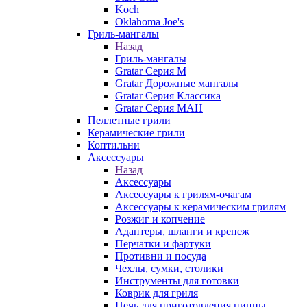
Koch
Oklahoma Joe's
Гриль-мангалы
Назад
Гриль-мангалы
Gratar Серия M
Gratar Дорожные мангалы
Gratar Серия Классика
Gratar Серия МАН
Пеллетные грили
Керамические грили
Коптильни
Аксессуары
Назад
Аксессуары
Аксессуары к грилям-очагам
Аксессуары к керамическим грилям
Розжиг и копчение
Адаптеры, шланги и крепеж
Перчатки и фартуки
Противни и посуда
Чехлы, сумки, столики
Инструменты для готовки
Коврик для гриля
Печь для приготовления пиццы