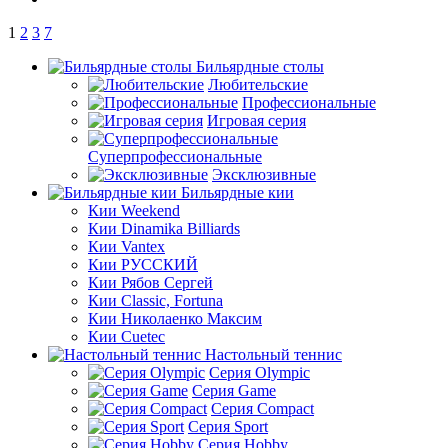
1
2
3
7
Бильярдные столы
Любительские
Профессиональные
Игровая серия
Суперпрофессиональные
Эксклюзивные
Бильярдные кии
Кии Weekend
Кии Dinamika Billiards
Кии Vantex
Кии РУССКИЙ
Кии Рябов Сергей
Кии Classic, Fortuna
Кии Николаенко Максим
Кии Cuetec
Настольный теннис
Серия Olympic
Серия Game
Серия Compact
Серия Sport
Серия Hobby