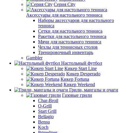
Серия City
Аксессуары для настольного тенниса
Наборы аксессуаров для настольного
тенниса
Сетки для настольного тенниса
Ракетки для настольного тенниса
Мячи для настольного тенниса
Чехлы для теннисных столов
Тренировочный инвентарь
Gambler
Настольный футбол
Кикер Start Line
Кикер Desperado
Кикер Fortuna
Кикер Weekend
Грили, мангалы и очаги
Газовые грили
Char-Broil
O-Grill
Start Grill
Bellagio
Bensu
Koch
Primeliner