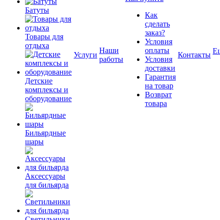
Батуты
Как
сделать
заказ?
Товары для
Условия
отдыха
Наши
оплаты
Е
Услуги
Контакты
работы
Условия
доставки
Гарантия
Детские
на товар
комплексы и
Возврат
оборудование
товара
Бильярдные
шары
Аксессуары
для бильярда
Светильники