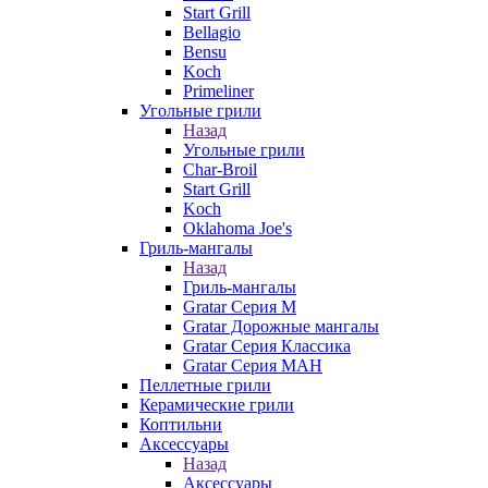
Start Grill
Bellagio
Bensu
Koch
Primeliner
Угольные грили
Назад
Угольные грили
Char-Broil
Start Grill
Koch
Oklahoma Joe's
Гриль-мангалы
Назад
Гриль-мангалы
Gratar Серия M
Gratar Дорожные мангалы
Gratar Серия Классика
Gratar Серия МАН
Пеллетные грили
Керамические грили
Коптильни
Аксессуары
Назад
Аксессуары