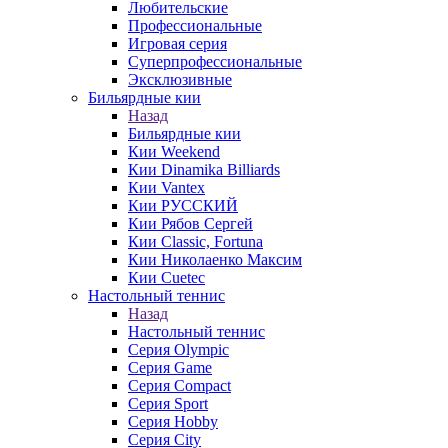
Любительские
Профессиональные
Игровая серия
Суперпрофессиональные
Эксклюзивные
Бильярдные кии
Назад
Бильярдные кии
Кии Weekend
Кии Dinamika Billiards
Кии Vantex
Кии РУССКИЙ
Кии Рябов Сергей
Кии Classic, Fortuna
Кии Николаенко Максим
Кии Cuetec
Настольный теннис
Назад
Настольный теннис
Серия Olympic
Серия Game
Серия Compact
Серия Sport
Серия Hobby
Серия City