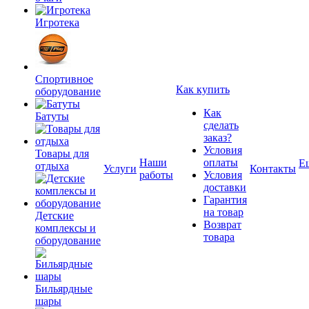
Игротека
Спортивное
Как купить
оборудование
Как
Батуты
сделать
заказ?
Условия
Товары для
Наши
оплаты
Е
отдыха
Услуги
Контакты
работы
Условия
доставки
Гарантия
на товар
Детские
Возврат
комплексы и
товара
оборудование
Бильярдные
шары