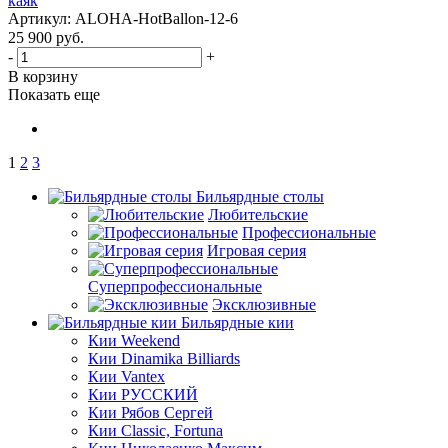
каяк
Артикул: ALOHA-HotBallon-12-6
25 900
руб.
-
+
В корзину
Показать еще
1
2
3
Бильярдные столы
Любительские
Профессиональные
Игровая серия
Суперпрофессиональные
Эксклюзивные
Бильярдные кии
Кии Weekend
Кии Dinamika Billiards
Кии Vantex
Кии РУССКИЙ
Кии Рябов Сергей
Кии Classic, Fortuna