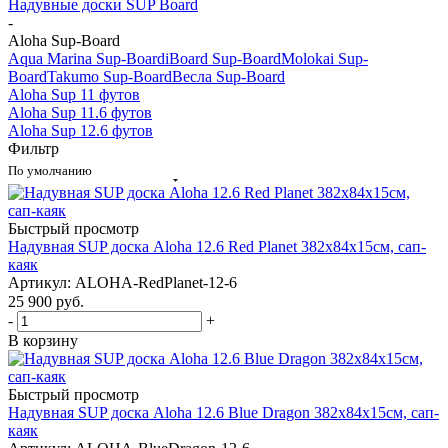
Надувные доски SUP Board
-
Aloha Sup-Board
Aqua Marina Sup-Board
iBoard Sup-Board
Molokai Sup-
Board
Takumo Sup-Board
Весла Sup-Board
Aloha Sup 11 футов
Aloha Sup 11.6 футов
Aloha Sup 12.6 футов
Фильтр
По умолчанию
Быстрый просмотр
Надувная SUP доска Aloha 12.6 Red Planet 382x84x15см, сап-
каяк
Артикул: ALOHA-RedPlanet-12-6
25 900
руб.
-
+
В корзину
Быстрый просмотр
Надувная SUP доска Aloha 12.6 Blue Dragon 382x84x15см, сап-
каяк