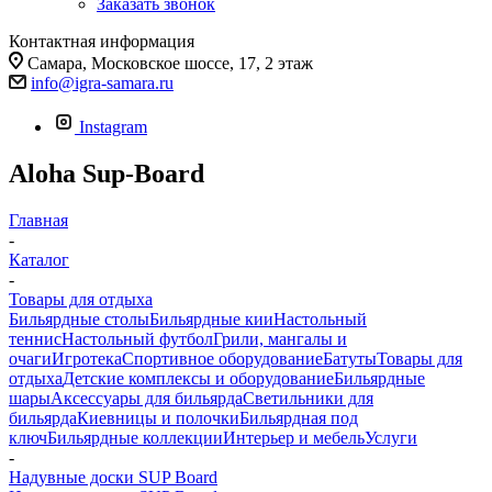
Заказать звонок
Контактная информация
Самара, Московское шоссе, 17, 2 этаж
info@igra-samara.ru
Instagram
Aloha Sup-Board
Главная
-
Каталог
-
Товары для отдыха
Бильярдные столы
Бильярдные кии
Настольный
теннис
Настольный футбол
Грили, мангалы и
очаги
Игротека
Спортивное оборудование
Батуты
Товары для
отдыха
Детские комплексы и оборудование
Бильярдные
шары
Аксессуары для бильярда
Светильники для
бильярда
Киевницы и полочки
Бильярдная под
ключ
Бильярдные коллекции
Интерьер и мебель
Услуги
-
Надувные доски SUP Board