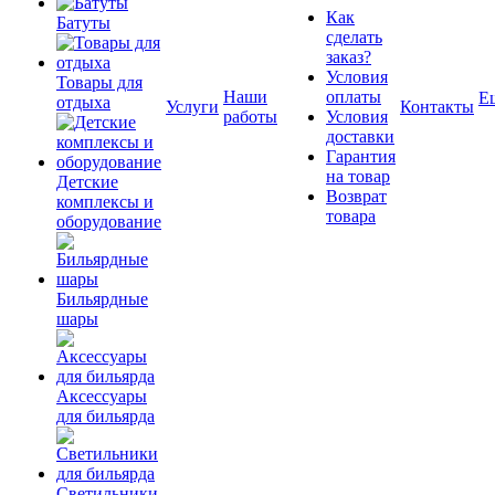
Как
Батуты
сделать
заказ?
Условия
Товары для
Наши
оплаты
Е
отдыха
Услуги
Контакты
работы
Условия
доставки
Гарантия
на товар
Детские
Возврат
комплексы и
товара
оборудование
Бильярдные
шары
Аксессуары
для бильярда
Светильники