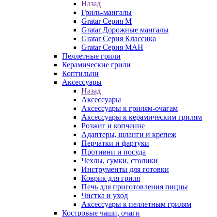
Назад
Гриль-мангалы
Gratar Серия M
Gratar Дорожные мангалы
Gratar Серия Классика
Gratar Серия МАН
Пеллетные грили
Керамические грили
Коптильни
Аксессуары
Назад
Аксессуары
Аксессуары к грилям-очагам
Аксессуары к керамическим грилям
Розжиг и копчение
Адаптеры, шланги и крепеж
Перчатки и фартуки
Противни и посуда
Чехлы, сумки, столики
Инструменты для готовки
Коврик для гриля
Печь для приготовления пиццы
Чистка и уход
Аксессуары к пеллетным грилям
Костровые чаши, очаги