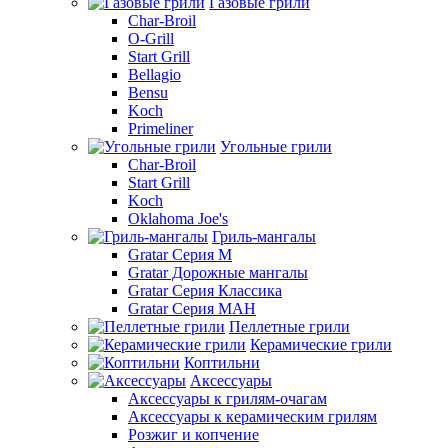
Газовые грили
Char-Broil
O-Grill
Start Grill
Bellagio
Bensu
Koch
Primeliner
Угольные грили
Char-Broil
Start Grill
Koch
Oklahoma Joe's
Гриль-мангалы
Gratar Серия M
Gratar Дорожные мангалы
Gratar Серия Классика
Gratar Серия МАН
Пеллетные грили
Керамические грили
Коптильни
Аксессуары
Аксессуары к грилям-очагам
Аксессуары к керамическим грилям
Розжиг и копчение