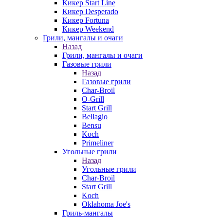
Кикер Start Line
Кикер Desperado
Кикер Fortuna
Кикер Weekend
Грили, мангалы и очаги
Назад
Грили, мангалы и очаги
Газовые грили
Назад
Газовые грили
Char-Broil
O-Grill
Start Grill
Bellagio
Bensu
Koch
Primeliner
Угольные грили
Назад
Угольные грили
Char-Broil
Start Grill
Koch
Oklahoma Joe's
Гриль-мангалы