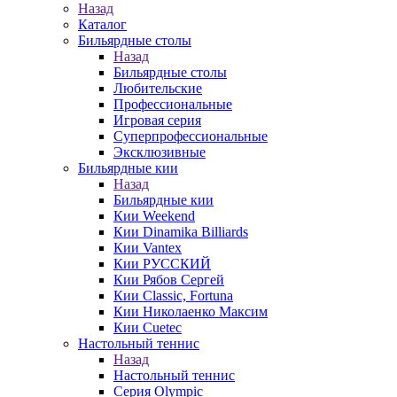
Назад
Каталог
Бильярдные столы
Назад
Бильярдные столы
Любительские
Профессиональные
Игровая серия
Суперпрофессиональные
Эксклюзивные
Бильярдные кии
Назад
Бильярдные кии
Кии Weekend
Кии Dinamika Billiards
Кии Vantex
Кии РУССКИЙ
Кии Рябов Сергей
Кии Classic, Fortuna
Кии Николаенко Максим
Кии Cuetec
Настольный теннис
Назад
Настольный теннис
Серия Olympic