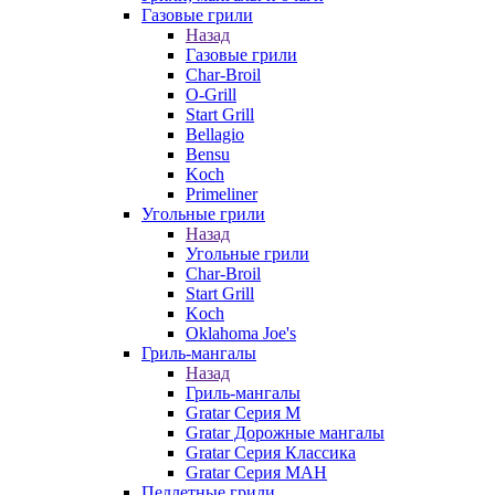
Газовые грили
Назад
Газовые грили
Char-Broil
O-Grill
Start Grill
Bellagio
Bensu
Koch
Primeliner
Угольные грили
Назад
Угольные грили
Char-Broil
Start Grill
Koch
Oklahoma Joe's
Гриль-мангалы
Назад
Гриль-мангалы
Gratar Серия M
Gratar Дорожные мангалы
Gratar Серия Классика
Gratar Серия МАН
Пеллетные грили