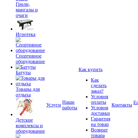
Грили,
мангалы и
очаги
Игротека
Спортивное
оборудование
Как купить
Батуты
Как
сделать
Товары для
заказ?
отдыха
Условия
Наши
оплаты
Е
Услуги
Контакты
работы
Условия
доставки
Гарантия
Детские
на товар
комплексы и
Возврат
оборудование
товара