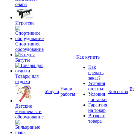
очаги
Игротека
Спортивное
оборудование
Как купить
Батуты
Как
сделать
Товары для
заказ?
отдыха
Условия
Наши
оплаты
Е
Услуги
Контакты
работы
Условия
доставки
Гарантия
Детские
на товар
комплексы и
Возврат
оборудование
товара