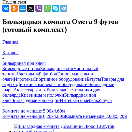
Поделиться
Бильярдная комната Омега 9 футов
(готовый комплект)
Главная
-
Каталог
-
Бильярдная под ключ
Бильярдные столы
Бильярдные кии
Настольный
теннис
Настольный футбол
Грили, мангалы и
очаги
Игротека
Спортивное оборудование
Батуты
Товары для
отдыха
Детские комплексы и оборудование
Бильярдные
шары
Аксессуары для бильярда
Светильники для
бильярда
Киевницы и полочки
Бильярдная под
ключ
Бильярдные коллекции
Интерьер и мебель
Услуги
-
Комната не меньше 5,90х4,60м
Комната не меньше 6,20х4,80м
Комната не меньше 7,00х5,20м