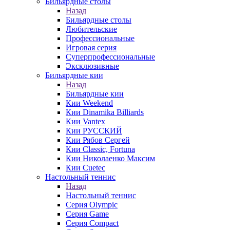
Бильярдные столы
Назад
Бильярдные столы
Любительские
Профессиональные
Игровая серия
Суперпрофессиональные
Эксклюзивные
Бильярдные кии
Назад
Бильярдные кии
Кии Weekend
Кии Dinamika Billiards
Кии Vantex
Кии РУССКИЙ
Кии Рябов Сергей
Кии Classic, Fortuna
Кии Николаенко Максим
Кии Cuetec
Настольный теннис
Назад
Настольный теннис
Серия Olympic
Серия Game
Серия Compact