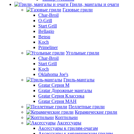
Грили, мангалы и очаги
Газовые грили
Char-Broil
O-Grill
Start Grill
Bellagio
Bensu
Koch
Primeliner
Угольные грили
Char-Broil
Start Grill
Koch
Oklahoma Joe's
Гриль-мангалы
Gratar Серия M
Gratar Дорожные мангалы
Gratar Серия Классика
Gratar Серия МАН
Пеллетные грили
Керамические грили
Коптильни
Аксессуары
Аксессуары к грилям-очагам
Аксессуары к керамическим грилям