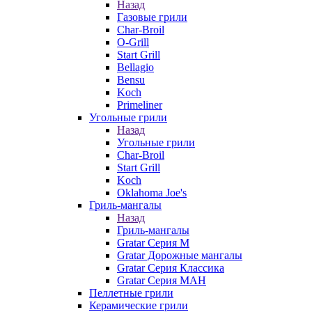
Назад
Газовые грили
Char-Broil
O-Grill
Start Grill
Bellagio
Bensu
Koch
Primeliner
Угольные грили
Назад
Угольные грили
Char-Broil
Start Grill
Koch
Oklahoma Joe's
Гриль-мангалы
Назад
Гриль-мангалы
Gratar Серия M
Gratar Дорожные мангалы
Gratar Серия Классика
Gratar Серия МАН
Пеллетные грили
Керамические грили