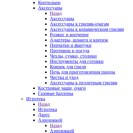
Коптильни
Аксессуары
Назад
Аксессуары
Аксессуары к грилям-очагам
Аксессуары к керамическим грилям
Розжиг и копчение
Адаптеры, шланги и крепеж
Перчатки и фартуки
Противни и посуда
Чехлы, сумки, столики
Инструменты для готовки
Коврик для гриля
Печь для приготовления пиццы
Чистка и уход
Аксессуары к пеллетным грилям
Костровые чаши, очаги
Газовые баллоны
Игротека
Назад
Игротека
Дартс
Аэрохоккей
Назад
Аэрохоккей