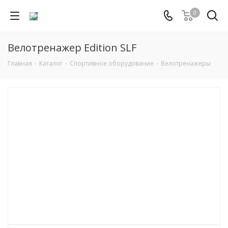
0
Велотренажер Edition SLF
Главная
-
Каталог
-
Спортивное оборудование
-
Велотренажеры