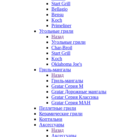
Start Grill
Bellagio
Bensu
Koch
Primeliner
Угольные грили
Назад
Угольные грили
Char-Broil
Start Grill
Koch
Oklahoma Joe's
Гриль-мангалы
Назад
Гриль-мангалы
Gratar Серия M
Gratar Дорожные мангалы
Gratar Серия Классика
Gratar Серия МАН
Пеллетные грили
Керамические грили
Коптильни
Аксессуары
Назад
Аксессуары