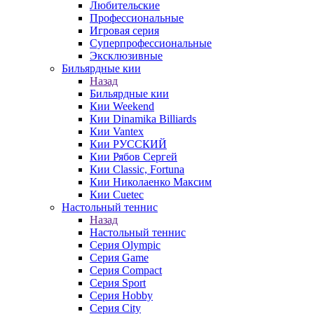
Любительские
Профессиональные
Игровая серия
Суперпрофессиональные
Эксклюзивные
Бильярдные кии
Назад
Бильярдные кии
Кии Weekend
Кии Dinamika Billiards
Кии Vantex
Кии РУССКИЙ
Кии Рябов Сергей
Кии Classic, Fortuna
Кии Николаенко Максим
Кии Cuetec
Настольный теннис
Назад
Настольный теннис
Серия Olympic
Серия Game
Серия Compact
Серия Sport
Серия Hobby
Серия City