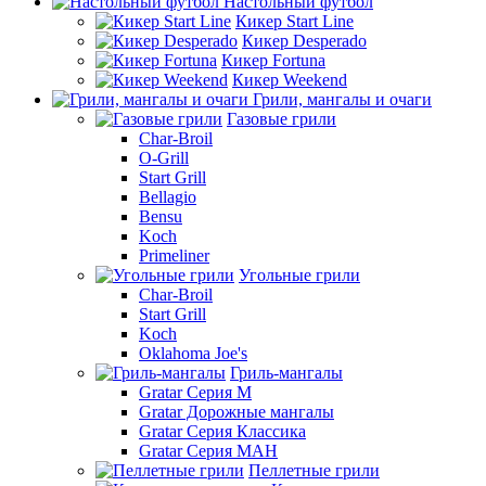
Настольный футбол
Кикер Start Line
Кикер Desperado
Кикер Fortuna
Кикер Weekend
Грили, мангалы и очаги
Газовые грили
Char-Broil
O-Grill
Start Grill
Bellagio
Bensu
Koch
Primeliner
Угольные грили
Char-Broil
Start Grill
Koch
Oklahoma Joe's
Гриль-мангалы
Gratar Серия M
Gratar Дорожные мангалы
Gratar Серия Классика
Gratar Серия МАН
Пеллетные грили