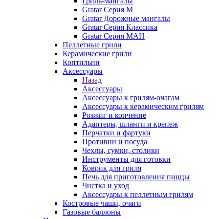
Гриль-мангалы
Gratar Серия M
Gratar Дорожные мангалы
Gratar Серия Классика
Gratar Серия МАН
Пеллетные грили
Керамические грили
Коптильни
Аксессуары
Назад
Аксессуары
Аксессуары к грилям-очагам
Аксессуары к керамическим грилям
Розжиг и копчение
Адаптеры, шланги и крепеж
Перчатки и фартуки
Противни и посуда
Чехлы, сумки, столики
Инструменты для готовки
Коврик для гриля
Печь для приготовления пиццы
Чистка и уход
Аксессуары к пеллетным грилям
Костровые чаши, очаги
Газовые баллоны