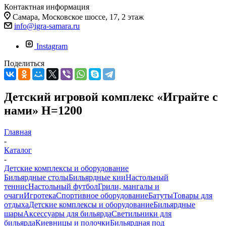
Контактная информация
Самара, Московское шоссе, 17, 2 этаж
info@igra-samara.ru
Instagram
Поделиться
Детский игровой комплекс «Играйте с
нами» H=1200
Главная
-
Каталог
-
Детские комплексы и оборудование
Бильярдные столы
Бильярдные кии
Настольный
теннис
Настольный футбол
Грили, мангалы и
очаги
Игротека
Спортивное оборудование
Батуты
Товары для
отдыха
Детские комплексы и оборудование
Бильярдные
шары
Аксессуары для бильярда
Светильники для
бильярда
Киевницы и полочки
Бильярдная под