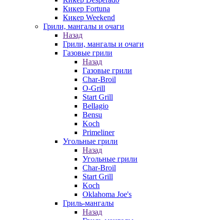
Кикер Fortuna
Кикер Weekend
Грили, мангалы и очаги
Назад
Грили, мангалы и очаги
Газовые грили
Назад
Газовые грили
Char-Broil
O-Grill
Start Grill
Bellagio
Bensu
Koch
Primeliner
Угольные грили
Назад
Угольные грили
Char-Broil
Start Grill
Koch
Oklahoma Joe's
Гриль-мангалы
Назад