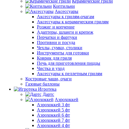
Керамические грили
Коптильни
Аксессуары
Аксессуары к грилям-очагам
Аксессуары к керамическим грилям
Розжиг и копчение
Адаптеры, шланги и крепеж
Перчатки и фартуки
Противни и посуда
Чехлы, сумки, столики
Инструменты для готовки
Коврик для гриля
Печь для приготовления пиццы
Чистка и уход
Аксессуары к пеллетным грилям
Костровые чаши, очаги
Газовые баллоны
Игротека
Дартс
Аэрохоккей
Аэрохоккей 3 фт
Аэрохоккей 5 фт
Аэрохоккей 6 фт
Аэрохоккей 7 фт
Аэрохоккей 4 фт