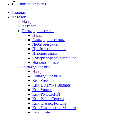
Личный кабинет
Главная
Каталог
Назад
Каталог
Бильярдные столы
Назад
Бильярдные столы
Любительские
Профессиональные
Игровая серия
Суперпрофессиональные
Эксклюзивные
Бильярдные кии
Назад
Бильярдные кии
Кии Weekend
Кии Dinamika Billiards
Кии Vantex
Кии РУССКИЙ
Кии Рябов Сергей
Кии Classic, Fortuna
Кии Николаенко Максим
Кии Cuetec