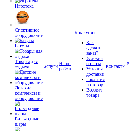
Игротека
Спортивное
Как купить
оборудование
Как
Батуты
сделать
заказ?
Условия
Товары для
Наши
оплаты
Е
Услуги
Контакты
отдыха
работы
Условия
доставки
Гарантия
на товар
Детские
Возврат
комплексы и
товара
оборудование
Бильярдные
шары