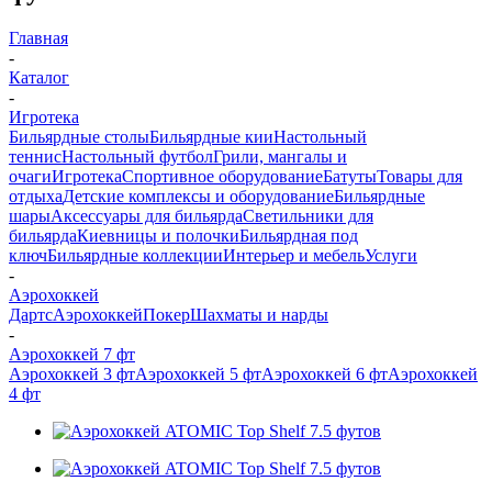
Главная
-
Каталог
-
Игротека
Бильярдные столы
Бильярдные кии
Настольный
теннис
Настольный футбол
Грили, мангалы и
очаги
Игротека
Спортивное оборудование
Батуты
Товары для
отдыха
Детские комплексы и оборудование
Бильярдные
шары
Аксессуары для бильярда
Светильники для
бильярда
Киевницы и полочки
Бильярдная под
ключ
Бильярдные коллекции
Интерьер и мебель
Услуги
-
Аэрохоккей
Дартс
Аэрохоккей
Покер
Шахматы и нарды
-
Аэрохоккей 7 фт
Аэрохоккей 3 фт
Аэрохоккей 5 фт
Аэрохоккей 6 фт
Аэрохоккей
4 фт