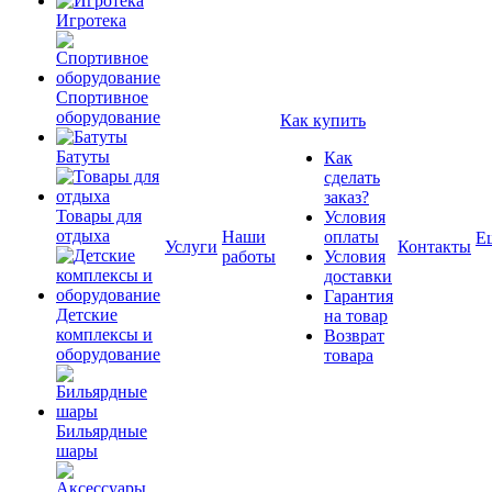
Игротека
Спортивное
оборудование
Как купить
Батуты
Как
сделать
заказ?
Товары для
Условия
отдыха
Наши
оплаты
Е
Услуги
Контакты
работы
Условия
доставки
Гарантия
Детские
на товар
комплексы и
Возврат
оборудование
товара
Бильярдные
шары