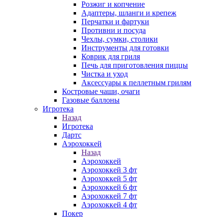
Розжиг и копчение
Адаптеры, шланги и крепеж
Перчатки и фартуки
Противни и посуда
Чехлы, сумки, столики
Инструменты для готовки
Коврик для гриля
Печь для приготовления пиццы
Чистка и уход
Аксессуары к пеллетным грилям
Костровые чаши, очаги
Газовые баллоны
Игротека
Назад
Игротека
Дартс
Аэрохоккей
Назад
Аэрохоккей
Аэрохоккей 3 фт
Аэрохоккей 5 фт
Аэрохоккей 6 фт
Аэрохоккей 7 фт
Аэрохоккей 4 фт
Покер