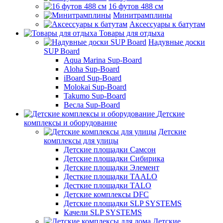
16 футов 488 см
Минитрамплины
Аксессуары к батутам
Товары для отдыха
Надувные доски
SUP Board
Aqua Marina Sup-Board
Aloha Sup-Board
iBoard Sup-Board
Molokai Sup-Board
Takumo Sup-Board
Весла Sup-Board
Детские
комплексы и оборудование
Детские
комплексы для улицы
Детские площадки Самсон
Детские площадки Сибирика
Детские площадки Элемент
Десткие площадки TAALO
Десткие площадки TALO
Детские комплексы DFC
Детские площадки SLP SYSTEMS
Качели SLP SYSTEMS
Детские