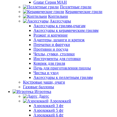
Gratar Серия МАН
Пеллетные грили
Керамические грили
Коптильни
Аксессуары
Аксессуары к грилям-очагам
Аксессуары к керамическим грилям
Розжиг и копчение
Адаптеры, шланги и крепеж
Перчатки и фартуки
Противни и посуда
Чехлы, сумки, столики
Инструменты для готовки
Коврик для гриля
Печь для приготовления пиццы
Чистка и уход
Аксессуары к пеллетным грилям
Костровые чаши, очаги
Газовые баллоны
Игротека
Дартс
Аэрохоккей
Аэрохоккей 3 фт
Аэрохоккей 5 фт
Аэрохоккей 6 фт