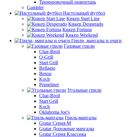
Тренировочный инвентарь
Gambler
Настольный футбол
Кикер Start Line
Кикер Desperado
Кикер Fortuna
Кикер Weekend
Грили, мангалы и очаги
Газовые грили
Char-Broil
O-Grill
Start Grill
Bellagio
Bensu
Koch
Primeliner
Угольные грили
Char-Broil
Start Grill
Koch
Oklahoma Joe's
Гриль-мангалы
Gratar Серия M
Gratar Дорожные мангалы
Gratar Серия Классика