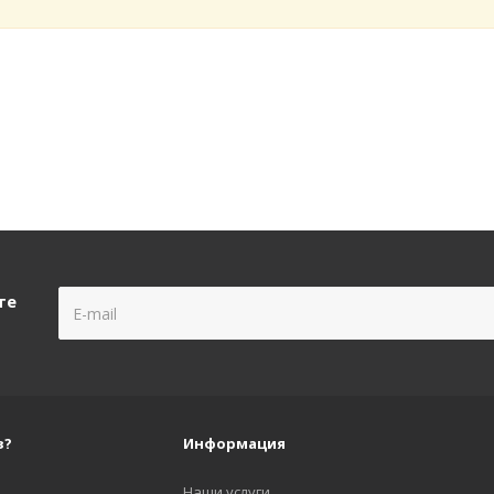
те
з?
Информация
Наши услуги